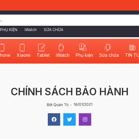
PHỤ KIỆN
iWatch
SỬA CHỮA
phone
Xiaomi
Tablet
iWatch
Sửa chữa
TIN T
Phụ kiện
CHÍNH SÁCH BẢO HÀNH
16/01/2021
Bởi Quản Trị