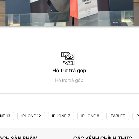
Hỗ trợ trả góp
Hỗ trợ trả góp
NE 13
IPHONE 12
IPHONE 7
IPHONE 8
TABLET
P
SÁCH SẢN PHẨM
CÁC KÊNH CHÍNH THỨC