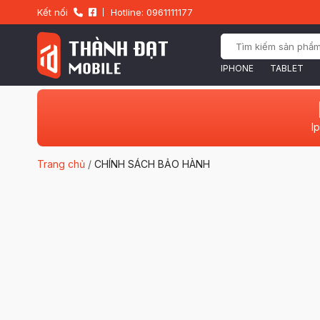
Kết nối
Hotline: 0961111177
IPHONE
TABLET
I
Trang chủ
/
CHÍNH SÁCH BẢO HÀNH