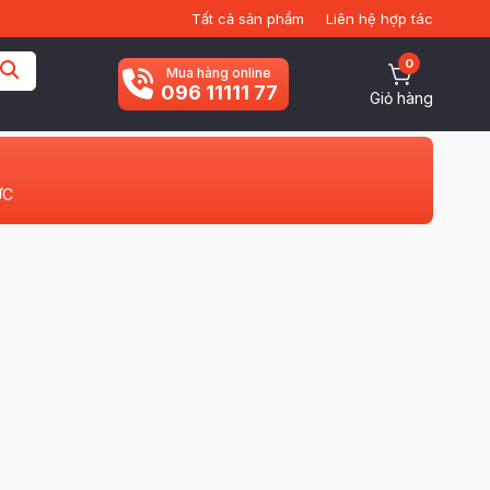
Tất cả sản phẩm
Liên hệ hợp tác
0
Mua hàng online
096 11111 77
Giỏ hàng
ỨC