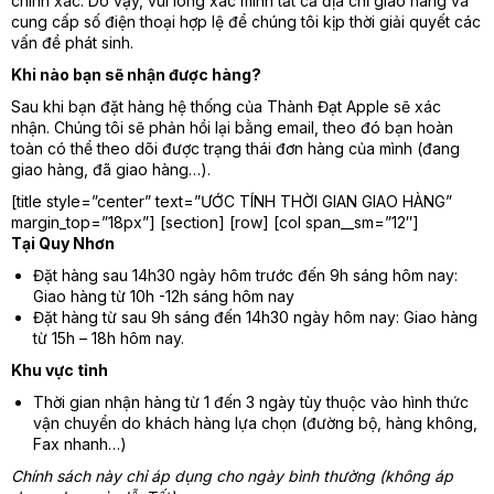
chính xác. Do vậy, vui lòng xác minh tất cả địa chỉ giao hàng và
cung cấp số điện thoại hợp lệ để chúng tôi kịp thời giải quyết các
vấn đề phát sinh.
Khi nào bạn sẽ nhận được hàng?
Sau khi bạn đặt hàng hệ thống của Thành Đạt Apple sẽ xác
nhận. Chúng tôi sẽ phản hồi lại bằng email, theo đó bạn hoàn
toàn có thể theo dõi được trạng thái đơn hàng của mình (đang
giao hàng, đã giao hàng…).
[title style=”center” text=”ƯỚC TÍNH THỜI GIAN GIAO HÀNG”
margin_top=”18px”] [section] [row] [col span__sm=”12″]
Tại Quy Nhơn
Đặt hàng sau 14h30 ngày hôm trước đến 9h sáng hôm nay:
Giao hàng từ 10h -12h sáng hôm nay
Đặt hàng từ sau 9h sáng đến 14h30 ngày hôm nay: Giao hàng
từ 15h – 18h hôm nay.
Khu vực tỉnh
Thời gian nhận hàng từ 1 đến 3 ngày tùy thuộc vào hình thức
vận chuyển do khách hàng lựa chọn (đường bộ, hàng không,
Fax nhanh…)
Chính sách này chỉ áp dụng cho ngày bình thường (không áp