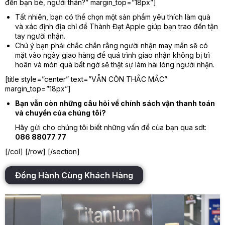
đến bạn bè, người thân?” margin_top=”18px”]
Tất nhiên, bạn có thể chọn một sản phẩm yêu thích làm quà
và xác định địa chỉ để Thành Đạt Apple giúp bạn trao đến tận
tay người nhận.
Chú ý bạn phải chắc chắn rằng người nhận may mắn sẽ có
mặt vào ngày giao hàng để quá trình giao nhận không bị trì
hoãn và món quà bất ngờ sẽ thật sự làm hài lòng người nhận.
[title style=”center” text=”VẪN CÒN THẮC MẮC”
margin_top=”18px”]
Bạn vẫn còn những câu hỏi về chính sách vận thanh toán
và chuyển của chúng tôi?
Hãy gửi cho chúng tôi biết những vấn đề của bạn qua sdt:
086 88077 77
[/col] [/row] [/section]
Đồng Hành Cùng Khách Hàng