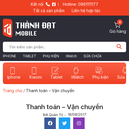
Kết nối
Hotline: 0961111177
Tất cả sản phẩm
Liên hệ hợp tác
0
Giỏ hàng
IPHONE
TABLET
PHỤ KIỆN
iWatch
SỬA CHỮA
Iphone
Xiaomi
Tablet
iWatch
Sửa c
Phụ kiện
Trang chủ
/
Thanh toán – Vận chuyển
Thanh toán – Vận chuyển
18/08/2017
Bởi Quản Trị