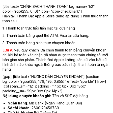
[title text=”CHÍNH SÁCH THANH TOÁN” tag_name=”h2″
color=”rgb(255, 0, 0)” icon=”icon-checkmark”]
Hiện tại, Thành Đạt Apple Store đang áp dụng 3 hình thức thanh
toán sau.
1. Thanh toán trực tiếp tiền mặt: tại cửa hàng
2. Thanh toán bằng quẹt thẻ ATM, Visa tại cửa hàng.
3. Thanh toán bằng hình thức chuyển khoản.
Lưu ý:
Nếu quý khách lựa chọn thanh toán bằng chuyển khoản,
chỉ khi kế toán xác nhận đã nhận được thanh toán chúng tôi mới
bàn giao sản phẩm. Thành Đạt Apple không căn cứ vào bất cứ
hình ảnh nào khác ngoài thông báo xác nhận thanh toán từ ngân
hàng.
[gap] [title text=”HƯỚNG DẪN CHUYỂN KHOẢN”] [section
bg_color=”rgba(255, 176, 195, 0.855)” effect=”sparkle”] [row]
[col span__sm=”12″ padding=”14px 0px 0px 18px”
padding__sm=”19px 3px 0px 14px”]
Nội dung chuyển khoản ghi:
Tên và SĐT đặt hàng
Ngân hàng:
MB Bank (Ngân Hàng Quân Đội)
Số tài khoản:
2600123456789
Chủ tài khoản:
Bùi Thành Đạt