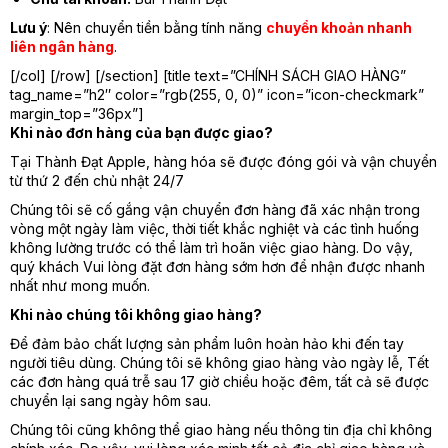
Lưu ý
: Nên chuyển tiền bằng tính năng
chuyển khoản nhanh
liên ngân hàng
.
[/col] [/row] [/section] [title text=”CHÍNH SÁCH GIAO HÀNG”
tag_name=”h2″ color=”rgb(255, 0, 0)” icon=”icon-checkmark”
margin_top=”36px”]
Khi nào đơn hàng của bạn được giao?
Tại Thành Đạt Apple, hàng hóa sẽ được đóng gói và vận chuyển
từ thứ 2 đến chủ nhật 24/7
Chúng tôi sẽ cố gắng vận chuyển đơn hàng đã xác nhận trong
vòng một ngày làm việc, thời tiết khắc nghiệt và các tình huống
không lường trước có thể làm trì hoãn việc giao hàng. Do vậy,
quý khách Vui lòng đặt đơn hàng sớm hơn để nhận được nhanh
nhất như mong muốn.
Khi nào chúng tôi không giao hàng?
Để đảm bảo chất lượng sản phẩm luôn hoàn hảo khi đến tay
người tiêu dùng. Chúng tôi sẽ không giao hàng vào ngày lễ, Tết
các đơn hàng quá trễ sau 17 giờ chiều hoặc đêm, tất cả sẽ được
chuyển lại sang ngày hôm sau.
Chúng tôi cũng không thể giao hàng nếu thông tin địa chỉ không