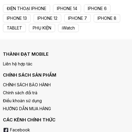
ĐIỆN THOẠI IPHONE
IPHONE 14
IPHONE 6
IPHONE 13
IPHONE 12
IPHONE 7
IPHONE 8
TABLET
PHỤ KIỆN
iWatch
THÀNH ĐẠT MOBILE
Liên hệ hợp tác
CHÍNH SÁCH SẢN PHẨM
CHÍNH SÁCH BẢO HÀNH
Chính sách đổi trả
Điều khoản sử dụng
HƯỚNG DẪN MUA HÀNG
CÁC KÊNH CHÍNH THỨC
Facebook