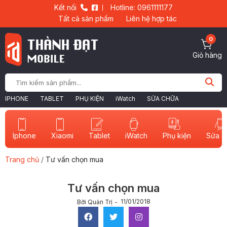
Kết nối
Hotline: 0961111177
Tất cả sản phẩm
Liên hệ hợp tác
0
Giỏ hàng
IPHONE
TABLET
PHỤ KIỆN
iWatch
SỬA CHỮA
Iphone
Xiaomi
Tablet
iWatch
Sửa c
Phụ kiện
Trang chủ
/
Tư vấn chọn mua
Tư vấn chọn mua
11/01/2018
Bởi Quản Trị