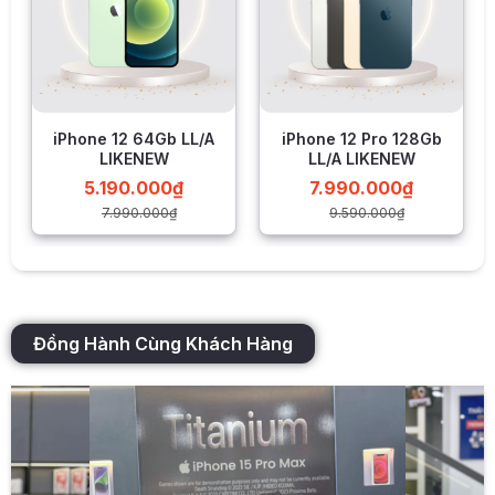
iPhone 12 64Gb LL/A
iPhone 12 Pro 128Gb
Sự khác biệt với bộ đôi 4/4s nằm ở phần mặt kính của
LIKENEW
LL/A LIKENEW
iPhone 12 Pro Max được làm cong nhẹ, giúp ôm khít khung
5.190.000
₫
7.990.000
₫
viền hoàn hảo tạo sự liền mạch của màn hình khi cầm nắm
7.990.000
₫
9.590.000
₫
sử dụng.
iPhone 12 Pro Max sẽ có độ mỏng ấn tượng chỉ 7,4 mm tức
còn mỏng hơn khoảng 10% so với
iPhone 11 Pro Max
hiện
nay đang là 8,1 mm. Điều này càng làm tăng sự quyến rũ,
đẳng cấp cho thiết bị từ mọi góc nhìn.
Đồng Hành Cùng Khách Hàng