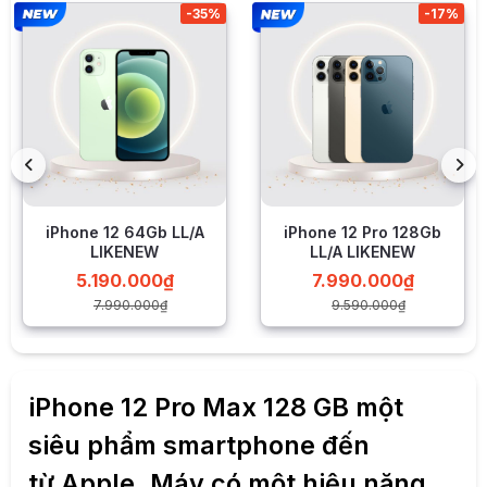
-35%
-17%
iPhone 12 64Gb LL/A
iPhone 12 Pro 128Gb
LIKENEW
LL/A LIKENEW
5.190.000
₫
7.990.000
₫
7.990.000
₫
9.590.000
₫
iPhone 12 Pro Max 128 GB
một
siêu phẩm
smartphone
đến
từ
Apple
. Máy có một hiệu năng