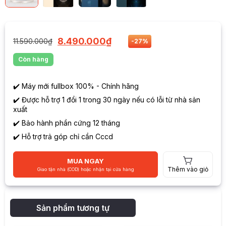
8.490.000
₫
11.590.000
₫
-27%
Còn hàng
✔️ Máy mới fullbox 100% - Chính hãng
✔️ Được hỗ trợ 1 đổi 1 trong 30 ngày nếu có lỗi từ nhà sản
xuất
✔️ Bảo hành phần cứng 12 tháng
✔️ Hỗ trợ trả góp chỉ cần Cccd
MUA NGAY
Thêm vào giỏ
Giao tận nhà (COD) hoặc nhận tại cửa hàng
Sản phẩm tương tự