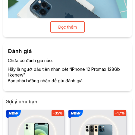
Đọc thêm
Đánh giá
Chưa có đánh giá nào.
Nếu iPad Pro 2020 sử dụng chất liệu nhôm nguyên khối, thì
Hãy là người đầu tiên nhận xét “iPhone 12 Promax 128Gb
iPhone 12 Pro Max sẽ là chất liệu mặt kính cùng khung viền
likenew”
thép, làm người dùng gợi nhớ nhiều hơn về bộ đôi iPhone 4
Bạn phải
bđăng nhập
để gửi đánh giá.
/4s huyền thoại với thiết kế đẹp nhất trong lịch sử thiết kế
của Apple.
Gợi ý cho bạn
-35%
-17%