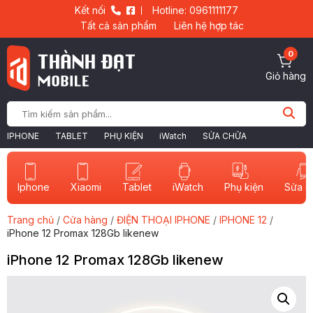
Kết nối
Hotline: 0961111177
Tất cả sản phẩm
Liên hệ hợp tác
0
Giỏ hàng
IPHONE
TABLET
PHỤ KIỆN
iWatch
SỬA CHỮA
Iphone
Xiaomi
Tablet
iWatch
Sửa c
Phụ kiện
Trang chủ
/
Cửa hàng
/
ĐIỆN THOẠI IPHONE
/
IPHONE 12
/
iPhone 12 Promax 128Gb likenew
iPhone 12 Promax 128Gb likenew