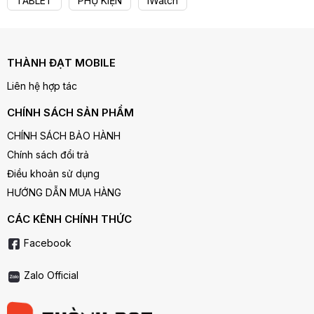
TABLET
PHỤ KIỆN
iWatch
THÀNH ĐẠT MOBILE
Liên hệ hợp tác
CHÍNH SÁCH SẢN PHẨM
CHÍNH SÁCH BẢO HÀNH
Chính sách đổi trả
Điều khoản sử dụng
Dung lượng pin
HƯỚNG DẪN MUA HÀNG
Dung lượng pin cũng được nâng cấp so với thế hệ trước,
iPhone 7 Plus sở hữu viên pin lớn 2900 mAh, khá cao so với
CÁC KÊNH CHÍNH THỨC
hầu hết smartphone hiện nay, cùng với nhiều tối ưu phần
Facebook
mềm mang lại cho thời lượng sử dụng máy cực kì ấn tượng.
Zalo Official