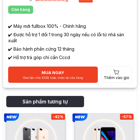
Còn hàng
✔️ Máy mới fullbox 100% - Chính hãng
✔️ Được hỗ trợ 1 đổi 1 trong 30 ngày nếu có lỗi từ nhà sản
xuất
✔️ Bảo hành phần cứng 12 tháng
✔️ Hỗ trợ trả góp chỉ cần Cccd
MUA NGAY
Thêm vào giỏ
Giao tận nhà (COD) hoặc nhận tại cửa hàng
Sản phẩm tương tự
-42%
-57%