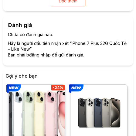
Đọc thêm
Đánh giá
Chưa có đánh giá nào.
Hãy là người đầu tiên nhận xét “iPhone 7 Plus 32G Quốc Tế
Camera nhiều đột phá
– Like New”
Bạn phải
bđăng nhập
để gửi đánh giá.
Camera là một trong những cải tiến nổi bật nhất trên chiếc
iPhone 7 Plus. Apple đã trang bị cho máy cụm camera kép
12 MP bao gồm một ống góc rộng, khẩu độ lớn f/1.8 và một
Gợi ý cho bạn
ống tele làm chức năng zoom quang học lên đến 2X và
zoom điện tử lên tới 10x thỏa mãn đầy đủ hơn nhu cầu nhiếp
-24%
ảnh chuyên nghiệp.