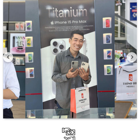
nỗ lực nhằm nâng cao trải nghiệm âm thanh. Người dùng bắt
buộc sử dụng các loại tai nghe kết nối qua cổng lightning và
có thể yên tâm rằng đó đều là những phụ kiện có chất
lượng tốt.
Màn hình sắc nét, rực rỡ
Màn hình vẫn giữ nguyên kích thước là 5.5 inch và độ phân
giải hiển thị full HD, nhưng được cải thiện về độ phủ màu lớn
hơn cho khả năng hiển thị chân thực và xuất sắc. Đồng thời
độ sáng màn hình iPhone 7 Plus cũng được cải thiện, sáng
hơn đến 25 %.