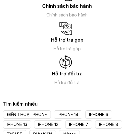
Chính sách bảo hành
Chính sách bảo hành
Hỗ trợ trả góp
Hỗ trợ trả góp
Cấu hình mạnh mẽ vượt trội
Hỗ trợ đổi trả
iPhone 7 Plus được trang bị con chip A10 Fusion lõi tứ hoàn
Hỗ trợ đổi trả
toàn mới, nâng cấp hiệu năng vi xử lý (CPU) mạnh gấp đôi
và hiệu năng đồ họa (GPU) mạnh gấp 3 so với thế hệ iPhone
6 đáp ứng tốt mọi nhu cầu sử dụng, kể cả làm việc lẫn chơi
game nặng. Bên cạnh đó dung lượng RAM nâng lên 3 GB
Tìm kiếm nhiều
giảm thiểu tối đa hiện tượng giật, lag do thiếu bộ nhớ. Hiện
tại, bạn có thể nâng cấp lên IOS 11 mới nhất như trên iPhone
ĐIỆN THOẠI IPHONE
IPHONE 14
IPHONE 6
X.
IPHONE 13
IPHONE 12
IPHONE 7
IPHONE 8