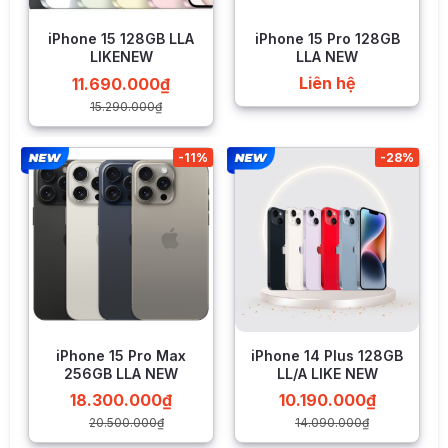
iPhone 15 128GB LLA
iPhone 15 Pro 128GB
LIKENEW
LLA NEW
Liên hệ
11.690.000
₫
15.290.000
₫
Cụm camera kép trên iPhone 7 Plus còn bổ sung thêm chức
năng xóa phông cho người dùng thoải mái tạo ra những
-11%
-28%
bức ảnh có chiều sâu ấn tượng. Không những thế, tích hợp
bộ cảm biến ảnh mới cho tốc độ xử lý nhanh hơn 60% và
hiệu quả hơn 30% so với các thế hệ iPhone cũ cùng với chip
xử lí hình ảnh riêng biệt.
iPhone 15 Pro Max
iPhone 14 Plus 128GB
256GB LLA NEW
LL/A LIKE NEW
18.300.000
₫
10.190.000
₫
20.500.000
₫
14.090.000
₫