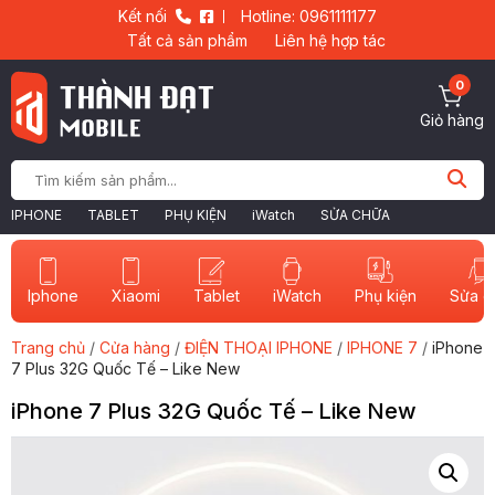
Kết nối
Hotline: 0961111177
Tất cả sản phẩm
Liên hệ hợp tác
0
Giỏ hàng
IPHONE
TABLET
PHỤ KIỆN
iWatch
SỬA CHỮA
Iphone
Xiaomi
Tablet
iWatch
Sửa c
Phụ kiện
Trang chủ
/
Cửa hàng
/
ĐIỆN THOẠI IPHONE
/
IPHONE 7
/
iPhone
7 Plus 32G Quốc Tế – Like New
iPhone 7 Plus 32G Quốc Tế – Like New