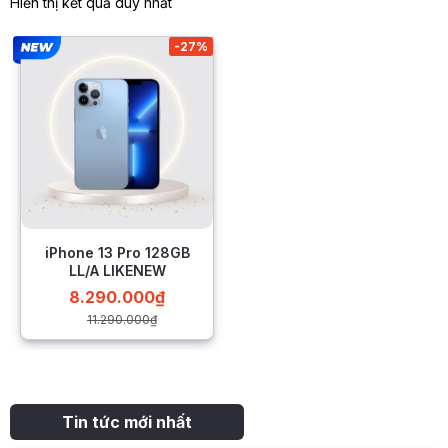
Hiển thị kết quả duy nhất
-27%
iPhone 13 Pro 128GB
LL/A LIKENEW
8.290.000
₫
11.290.000
₫
Tin tức mới nhất