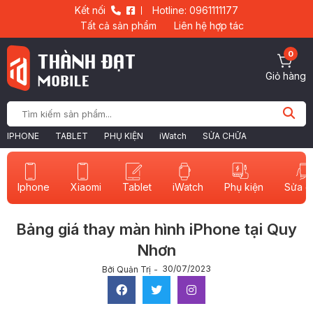
Kết nối
Hotline: 0961111177
Tất cả sản phẩm
Liên hệ hợp tác
0
Giỏ hàng
IPHONE
TABLET
PHỤ KIỆN
iWatch
SỬA CHỮA
Iphone
Xiaomi
Tablet
iWatch
Sửa c
Phụ kiện
Bảng giá thay màn hình iPhone tại Quy
Nhơn
30/07/2023
Bởi Quản Trị