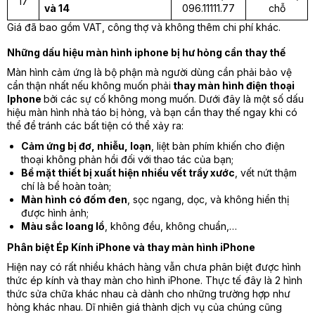
17
và 14
096.11111.77
chỗ
Giá đã bao gồm VAT, công thợ và không thêm chi phí khác.
Những dấu hiệu màn hình iphone bị hư hỏng cần thay thế
Màn hình cảm ứng là bộ phận mà người dùng cần phải bảo vệ
cẩn thận nhất nếu không muốn phải
thay màn hình điện thoại
Iphone
bởi các sự cố không mong muốn. Dưới đây là một số dấu
hiệu màn hình nhà táo bị hỏng, và bạn cần thay thế ngay khi có
thể để tránh các bất tiện có thể xảy ra:
Cảm ứng bị đơ, nhiễu, loạn
, liệt bàn phím khiến cho điện
thoại không phản hồi đối với thao tác của bạn;
Bề mặt thiết bị xuất hiện nhiều vết trầy xước
, vết nứt thậm
chí là bể hoàn toàn;
Màn hình có đốm đen
, sọc ngang, dọc, và không hiển thị
được hình ảnh;
Màu sắc loang lổ
, không đều, không chuẩn,…
Phân biệt Ép Kính iPhone và thay màn hình iPhone
Hiện nay có rất nhiều khách hàng vẫn chưa phân biệt được hình
thức ép kính và thay màn cho hình iPhone. Thực tế đây là 2 hình
thức sửa chữa khác nhau cà dành cho những trường hợp như
hỏng khác nhau. Dĩ nhiên giá thành dịch vụ của chúng cũng