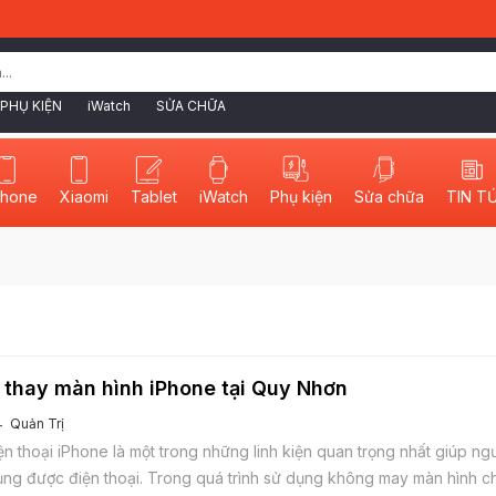
PHỤ KIỆN
iWatch
SỬA CHỮA
phone
Xiaomi
Tablet
iWatch
Sửa chữa
TIN T
Phụ kiện
 thay màn hình iPhone tại Quy Nhơn
Quản Trị
ện thoại iPhone là một trong những linh kiện quan trọng nhất giúp ng
ụng được điện thoại. Trong quá trình sử dụng không may màn hình c