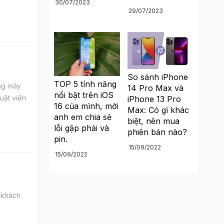
30/07/2023
29/07/2023
So sánh iPhone
TOP 5 tính năng
òng máy
14 Pro Max và
nổi bật trên iOS
uật viên
iPhone 13 Pro
16 của mình, mời
Max: Có gì khác
anh em chia sẻ
biệt, nên mua
lỗi gặp phải và
phiên bản nào?
pin.
15/09/2022
15/09/2022
m khách