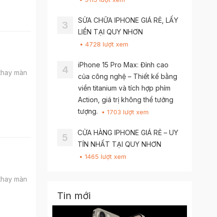
SỬA CHỮA IPHONE GIÁ RẺ, LẤY
3
LIỀN TẠI QUY NHƠN
• 4728 lượt xem
iPhone 15 Pro Max: Đỉnh cao
4
 thay màn
của công nghệ – Thiết kế bằng
viền titanium và tích hợp phím
Action, giá trị không thể tưởng
tượng.
• 1703 lượt xem
CỬA HÀNG IPHONE GIÁ RẺ – UY
5
TÍN NHẤT TẠI QUY NHƠN
• 1465 lượt xem
 thay màn
Tin mới