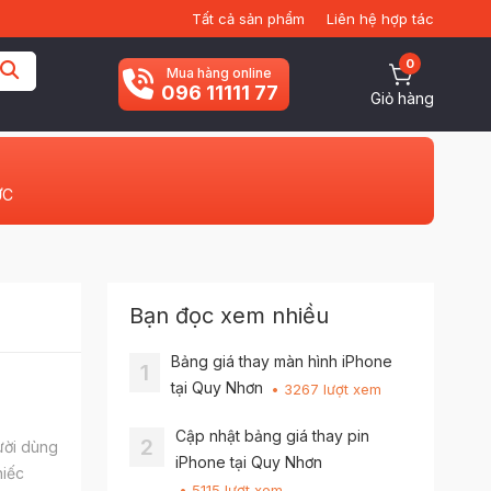
Tất cả sản phẩm
Liên hệ hợp tác
0
Mua hàng online
096 11111 77
Giỏ hàng
ỨC
Bạn đọc xem nhiều
Bảng giá thay màn hình iPhone
1
tại Quy Nhơn
• 3267 lượt xem
Cập nhật bảng giá thay pin
2
ười dùng
iPhone tại Quy Nhơn
hiếc
• 5115 lượt xem