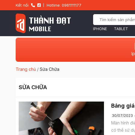
Kết nối
Hotline: 0961111177
IPHONE
TABLET
I
Trang chủ
/
Sửa Chữa
SỬA CHỮA
Bảng giá
30/07/2023
Màn hình đi
có thể sử d