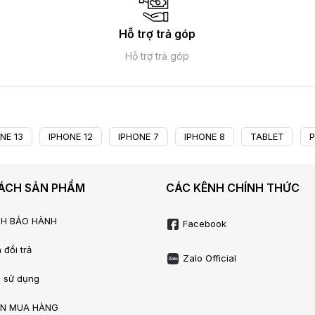
Hỗ trợ trả góp
Hỗ trợ trả góp
NE 13
IPHONE 12
IPHONE 7
IPHONE 8
TABLET
P
SÁCH SẢN PHẨM
CÁC KÊNH CHÍNH THỨC
CH BẢO HÀNH
Facebook
 đổi trả
Zalo Official
 sử dụng
N MUA HÀNG