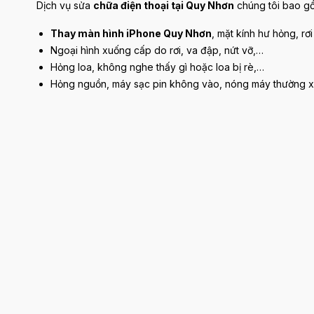
Dịch vụ sửa
chữa điện thoại tại Quy Nhơn
chúng tôi bao g
Thay màn hình iPhone Quy Nhơn
, mặt kính hư hỏng, rơ
Ngoại hình xuống cấp do rơi, va đập, nứt vỡ,…
Hỏng loa, không nghe thấy gì hoặc loa bị rè,…
Hỏng nguồn, máy sạc pin không vào, nóng máy thường 
Địa chỉ: 08 Nguyễn Tất Thành, Tp Quy Nhơn, Tỉnh Bình Địn
Fanpage:
https://www.facebook.com/thanhdatmobileq
Hotline:
0961111177
Bài viết liên quan