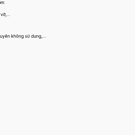
ồm:
i vỡ,…
xuyên không sử dung,…
h
uynhon/