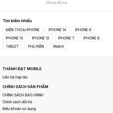
Hỗ trợ đổi trả
Tìm kiếm nhiều
ĐIỆN THOẠI IPHONE
IPHONE 14
IPHONE 6
IPHONE 13
IPHONE 12
IPHONE 7
IPHONE 8
TABLET
PHỤ KIỆN
iWatch
THÀNH ĐẠT MOBILE
Liên hệ hợp tác
CHÍNH SÁCH SẢN PHẨM
CHÍNH SÁCH BẢO HÀNH
Chính sách đổi trả
Điều khoản sử dụng