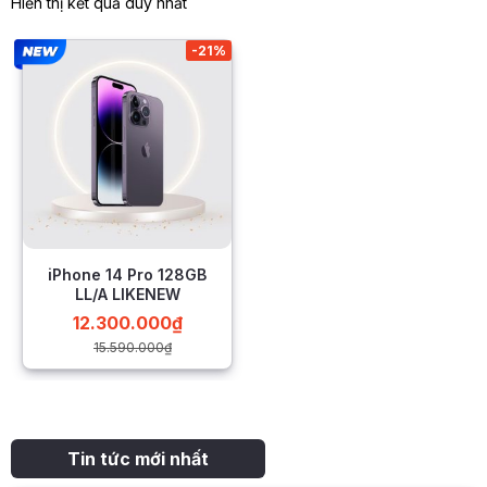
Hiển thị kết quả duy nhất
-21%
iPhone 14 Pro 128GB
LL/A LIKENEW
12.300.000
₫
15.590.000
₫
Tin tức mới nhất