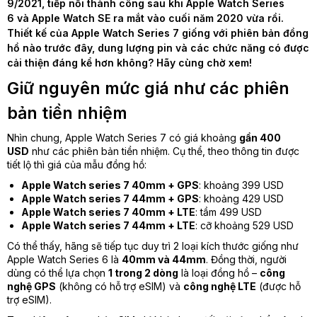
9/2021, tiếp nối thành công sau khi
Apple Watch Series
6
và Apple Watch SE ra mắt vào cuối năm 2020 vừa rồi.
Thiết kế của Apple Watch Series 7 giống với phiên bản đồng
hồ nào trước đây, dung lượng pin và các chức năng có được
cải thiện đáng kể hơn không? Hãy cùng chờ xem!
Giữ nguyên mức giá như các phiên
bản tiền nhiệm
Nhìn chung, Apple Watch Series 7 có giá khoảng
gần 400
USD
như các phiên bản tiền nhiệm. Cụ thể, theo thông tin được
tiết lộ thì giá của mẫu đồng hồ:
Apple Watch series 7 40mm + GPS
: khoảng 399 USD
Apple Watch series 7 44mm + GPS
: khoảng 429 USD
Apple Watch series 7 40mm + LTE
: tầm 499 USD
Apple Watch series 7 44mm + LTE
: cỡ khoảng 529 USD
Có thể thấy, hãng sẽ tiếp tục duy trì 2 loại kích thước giống như
Apple Watch Series 6 là
40mm và 44mm
. Đồng thời, người
dùng có thể lựa chọn
1 trong 2 dòng
là loại đồng hồ –
công
nghệ GPS
(không có hỗ trợ eSIM) và
công nghệ LTE
(được hỗ
trợ eSIM).