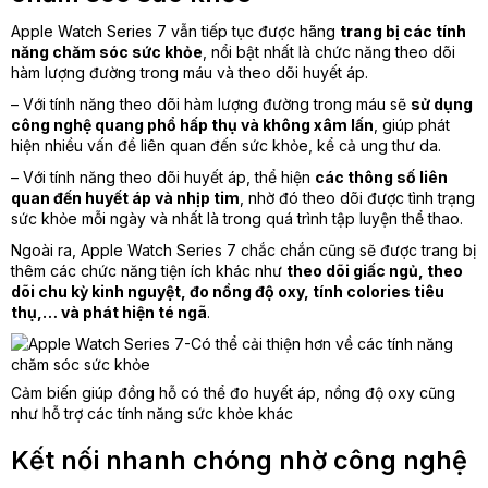
Apple Watch Series 7 vẫn tiếp tục được hãng
trang bị các tính
năng chăm sóc sức khỏe
, nổi bật nhất là chức năng theo dõi
hàm lượng đường trong máu và theo dõi huyết áp.
– Với tính năng theo dõi hàm lượng đường trong máu sẽ
sử dụng
công nghệ quang phổ hấp thụ và không xâm lấn
, giúp phát
hiện nhiều vấn đề liên quan đến sức khỏe, kể cả ung thư da.
– Với tính năng theo dõi huyết áp, thể hiện
các thông số liên
quan đến huyết áp và nhịp tim
, nhờ đó theo dõi được tình trạng
sức khỏe mỗi ngày và nhất là trong quá trình tập luyện thể thao.
Ngoài ra, Apple Watch Series 7 chắc chắn cũng sẽ được trang bị
thêm các chức năng tiện ích khác như
theo dõi giấc ngủ, theo
dõi chu kỳ kinh nguyệt, đo nồng độ oxy, tính colories tiêu
thụ,… và phát hiện té ngã
.
Cảm biến giúp đồng hỗ có thể đo huyết áp, nồng độ oxy cũng
như hỗ trợ các tính năng sức khỏe khác
Kết nối nhanh chóng nhờ công nghệ