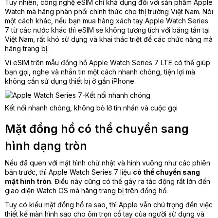
Tuy nhiên, công nghệ eSIM chỉ khả dụng đối với sản phẩm Apple
Watch mà hãng phân phối chính thức cho thị trường Việt Nam. Nói
một cách khác, nếu bạn mua hàng xách tay Apple Watch Series
7 từ các nước khác thì eSIM sẽ không tương tích với băng tần tại
Việt Nam, rất khó sử dụng và khai thác triệt để các chức năng mà
hãng trang bị.
Vì eSIM trên mẫu đồng hồ Apple Watch Series 7 LTE có thể giúp
bạn gọi, nghe và nhắn tin một cách nhanh chóng, tiện lợi mà
không cần sử dụng thiết bị ở gần
iPhone
.
Kết nối nhanh chóng, không bỏ lỡ tin nhắn và cuộc gọi
Mặt đồng hồ có thể chuyển sang
hình dạng tròn
Nếu đã quen với mặt hình chữ nhật và hình vuông như các phiên
bản trước, thì Apple Watch Series 7 liệu
có thể chuyển sang
mặt hình tròn
. Điều này cũng có thể gây ra tác động rất lớn đến
giao diện Watch OS mà hãng trang bị trên đồng hồ.
Tuy có kiểu mặt đồng hồ ra sao, thì Apple vẫn chú trọng đến việc
thiết kế màn hình sao cho ôm trọn cổ tay của người sử dụng và