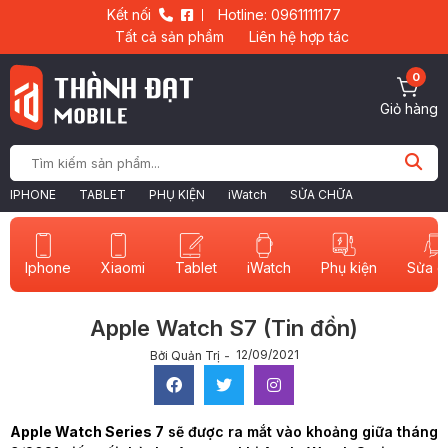
Kết nối
Hotline: 0961111177
Tất cả sản phẩm
Liên hệ hợp tác
0
Giỏ hàng
IPHONE
TABLET
PHỤ KIỆN
iWatch
SỬA CHỮA
Iphone
Xiaomi
Tablet
iWatch
Sửa c
Phụ kiện
Apple Watch S7 (Tin đồn)
12/09/2021
Bởi Quản Trị
Apple Watch Series 7
sẽ được ra mắt vào khoảng giữa tháng