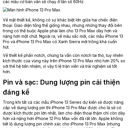
các mẫu cơ bản vẫn sẽ chạy ở tần số 60Hz.
Về mặt thiết kế, không có sự khác biệt lớn giữa hai chiếc điện
thoại: Giao diện tổng thể giống nhau, nhưng những thay đổi bên
trong có thể buộc Apple phải làm cho 13 Pro Max dày hơn và
nặng hơn một chút. Ngoài ra, về màu sắc mới, các mẫu iPhone 13
Pro và iPhone 13 Pro Max có Xanh Sierra mới trông khá cuốn
hút.
Về thiết kế phần notch, chúng ta vẫn còn notch tai thỏ, tuy nhiên
kích thước của vùng này trên iPhone 13 Pro Max nhỏ hơn 20% so
với thế hệ tiền nhiệm, vì vậy tỉ lệ tràn viền và trải nghiệm sẽ tốt
hơn.
Pin và sạc: Dung lượng pin cải thiện
đáng kể
Trong khi tất cả các mẫu iPhone 13 Series dự kiến ​​sẽ được nâng
cấp về dung lượng pin thì iPhone 13 Pro Max được cho là sẽ có
được kích thước pin lớn nhất, làm cho điện thoại thậm chí còn dày
hơn và nặng hơn iPhone 12 Pro Max vốn đã rất lớn. Apple không
tiết lộ dung lượng pin chính xác cho iPhone 13 Pro Max (nhưng