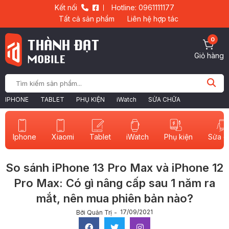
Kết nối
Hotline: 0961111177
Tất cả sản phẩm
Liên hệ hợp tác
0
Giỏ hàng
IPHONE
TABLET
PHỤ KIỆN
iWatch
SỬA CHỮA
Iphone
Xiaomi
Tablet
iWatch
Sửa c
Phụ kiện
So sánh iPhone 13 Pro Max và iPhone 12
Pro Max: Có gì nâng cấp sau 1 năm ra
mắt, nên mua phiên bản nào?
17/09/2021
Bởi Quản Trị