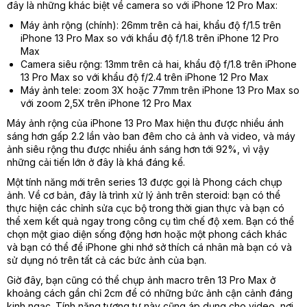
đây là những khác biệt về camera so với iPhone 12 Pro Max:
Máy ảnh rộng (chính): 26mm trên cả hai, khẩu độ f/1.5 trên
iPhone 13 Pro Max so với khẩu độ f/1.8 trên iPhone 12 Pro
Max
Camera siêu rộng: 13mm trên cả hai, khẩu độ f/1.8 trên iPhone
13 Pro Max so với khẩu độ f/2.4 trên iPhone 12 Pro Max
Máy ảnh tele: zoom 3X hoặc 77mm trên iPhone 13 Pro Max so
với zoom 2,5X trên iPhone 12 Pro Max
Máy ảnh rộng của iPhone 13 Pro Max hiện thu được nhiều ánh
sáng hơn gấp 2.2 lần vào ban đêm cho cả ảnh và video, và máy
ảnh siêu rộng thu được nhiều ánh sáng hơn tới 92%, vì vậy
những cải tiến lớn ở đây là khá đáng kể.
Một tính năng mới trên series 13 được gọi là Phong cách chụp
ảnh. Về cơ bản, đây là trình xử lý ảnh trên steroid: bạn có thể
thực hiện các chỉnh sửa cục bộ trong thời gian thực và bạn có
thể xem kết quả ngay trong công cụ tìm chế độ xem. Bạn có thể
chọn một giao diện sống động hơn hoặc một phong cách khác
và bạn có thể để iPhone ghi nhớ sở thích cá nhân mà bạn có và
sử dụng nó trên tất cả các bức ảnh của bạn.
Giờ đây, bạn cũng có thể chụp ảnh macro trên 13 Pro Max ở
khoảng cách gần chỉ 2cm để có những bức ảnh cận cảnh đáng
kinh ngạc. Tính năng tương tự này cũng áp dụng cho video, nơi