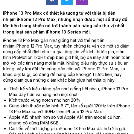
iPhone 13 Pro Max có thiết kế tương tự với thiết bị tiền
nhiệm
iPhone 12 Pro Max
, nhưng nhận được một số thay đổi
lớn bên trong khiến nó trở thành bản nâng cấp thú vị nhất
trong loạt sản phẩm iPhone 13 Series mới.
iPhone 13 Pro Max gần như giống hệt với thế hệ tiền
nhiệm iPhone 12 Pro Max, tuy nhiên chúng ta vẫn có một số điểm
nâng cấp nhất định như sự gia tăng lớn về kích thước pin, màn
hình ProMotion 120Hz đẹp bao giờ hết, bộ ba máy ảnh hoàn toàn
mới với các tính năng mới lạ mắt. Những điều này thực sự siêu ấn
tượng, vậy khi đặt lên cùng bàn cân với iPhone 12 Pro Max, sự
khác biệt là gì, có đáng để nâng cấp không? Trước tiên, hãy
cùng điểm qua những điểm khác biệt giữa hai thiết bị này:
Thiết kế và kiểu dáng gần như giống hệt nhau, iPhone 13 Pro
Max dày hơn và nặng hơn một chút
Kích thước vùng notch nhỏ hơn 20%
Cùng kích thước màn hình 6.7″, tần số quét 120Hz trên iPhone
13 Pro Max so với 60Hz trên iPhone 12 Pro Max
Apple A15 nhanh hơn so với Apple A14 trên model cũ hơn,
nhưng có cùng RAM 6GB
Cải tiến về thời lượng pin: iPhone 13 Pro Max dài hơn 2.5 giờ