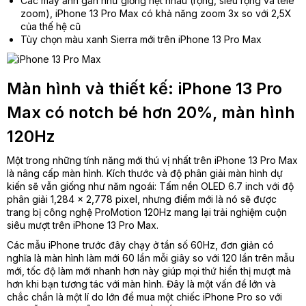
Các máy ảnh gần như giống hệt nhau (rộng, siêu rộng và tele
zoom), iPhone 13 Pro Max có khả năng zoom 3x so với 2,5X
của thế hệ cũ
Tùy chọn màu xanh Sierra mới trên iPhone 13 Pro Max
Màn hình và thiết kế: iPhone 13 Pro
Max có notch bé hơn 20%, màn hình
120Hz
Một trong những tính năng mới thú vị nhất trên iPhone 13 Pro Max
là nâng cấp màn hình. Kích thước và độ phân giải màn hình dự
kiến ​​sẽ vẫn giống như năm ngoái: Tấm nền OLED 6.7 inch với độ
phân giải 1,284 x 2,778 pixel, nhưng điểm mới là nó sẽ được
trang bị công nghệ ProMotion 120Hz mang lại trải nghiệm cuộn
siêu mượt trên iPhone 13 Pro Max.
Các mẫu iPhone trước đây chạy ở tần số 60Hz, đơn giản có
nghĩa là màn hình làm mới 60 lần mỗi giây so với 120 lần trên mẫu
mới, tốc độ làm mới nhanh hơn này giúp mọi thứ hiển thị mượt mà
hơn khi bạn tương tác với màn hình. Đây là một vấn đề lớn và
chắc chắn là một lí do lớn để mua một chiếc iPhone Pro so với