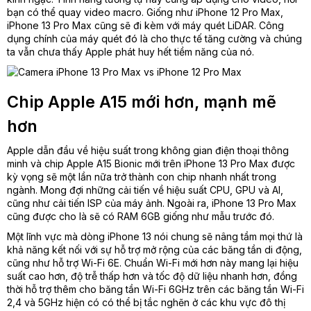
bạn có thể quay video macro. Giống như iPhone 12 Pro Max,
iPhone 13 Pro Max cũng sẽ đi kèm với máy quét LiDAR. Công
dụng chính của máy quét đó là cho thực tế tăng cường và chúng
ta vẫn chưa thấy Apple phát huy hết tiềm năng của nó.
Chip Apple A15 mới hơn, mạnh mẽ
hơn
Apple dẫn đầu về hiệu suất trong không gian điện thoại thông
minh và chip Apple A15 Bionic mới trên iPhone 13 Pro Max được
kỳ vọng sẽ một lần nữa trở thành con chip nhanh nhất trong
ngành. Mong đợi những cải tiến về hiệu suất CPU, GPU và AI,
cũng như cải tiến ISP của máy ảnh. Ngoài ra, iPhone 13 Pro Max
cũng được cho là sẽ có RAM 6GB giống như mẫu trước đó.
Một lĩnh vực mà dòng iPhone 13 nói chung sẽ nâng tầm mọi thứ là
khả năng kết nối với sự hỗ trợ mở rộng của các băng tần di động,
cũng như hỗ trợ Wi-Fi 6E. Chuẩn Wi-Fi mới hơn này mang lại hiệu
suất cao hơn, độ trễ thấp hơn và tốc độ dữ liệu nhanh hơn, đồng
thời hỗ trợ thêm cho băng tần Wi-Fi 6GHz trên các băng tần Wi-Fi
2,4 và 5GHz hiện có có thể bị tắc nghẽn ở các khu vực đô thị