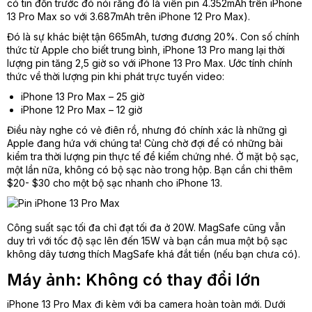
có tin đồn trước đó nói rằng đó là viên pin 4.352mAh trên iPhone
13 Pro Max so với 3.687mAh trên iPhone 12 Pro Max).
Đó là sự khác biệt tận 665mAh, tương đương 20%. Con số chính
thức từ Apple cho biết trung bình, iPhone 13 Pro mang lại thời
lượng pin tăng 2,5 giờ so với iPhone 13 Pro Max. Ước tính chính
thức về thời lượng pin khi phát trực tuyến video:
iPhone 13 Pro Max – 25 giờ
iPhone 12 Pro Max – 12 giờ
Điều này nghe có vẻ điên rồ, nhưng đó chính xác là những gì
Apple đang hứa với chúng ta! Cùng chờ đợi để có những bài
kiểm tra thời lượng pin thực tế để kiểm chứng nhé. Ở mặt bộ sạc,
một lần nữa, không có bộ sạc nào trong hộp. Bạn cần chi thêm
$20- $30 cho một bộ sạc nhanh cho iPhone 13.
Công suất sạc tối đa chỉ đạt tối đa ở 20W. MagSafe cũng vẫn
duy trì với tốc độ sạc lên đến 15W và bạn cần mua một bộ sạc
không dây tương thích MagSafe khá đắt tiền (nếu bạn chưa có).
Máy ảnh: Không có thay đổi lớn
iPhone 13 Pro Max đi kèm với ba camera hoàn toàn mới. Dưới