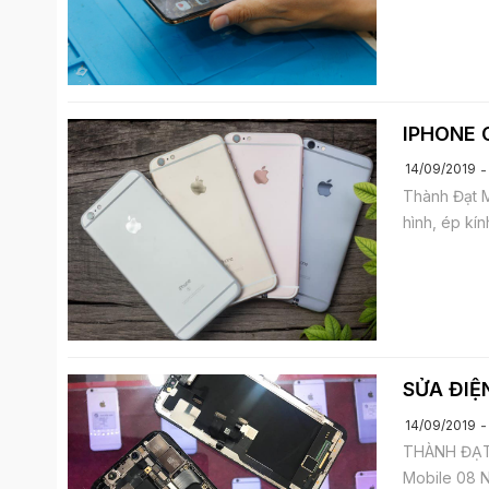
IPHONE 
14/09/2019
Thành Đạt M
hình, ép kín
SỬA ĐIỆ
14/09/2019
THÀNH ĐẠT 
Mobile 08 N