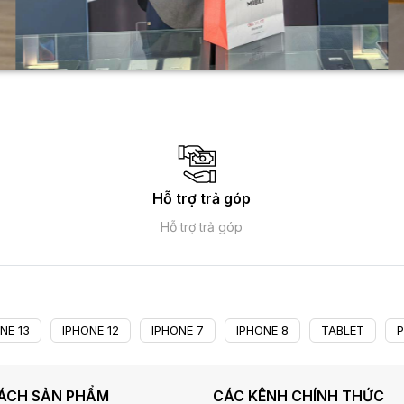
Hỗ trợ trả góp
Hỗ trợ trả góp
NE 13
IPHONE 12
IPHONE 7
IPHONE 8
TABLET
P
SÁCH SẢN PHẨM
CÁC KÊNH CHÍNH THỨC