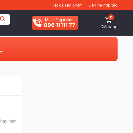
Tất cả sản phẩm
Liên hệ hợp tác
0
Mua hàng online
096 11111 77
Giỏ hàng
ỨC
 thay màn