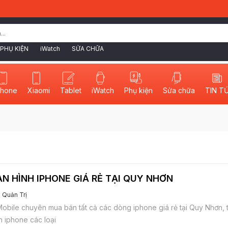
PHỤ KIỆN
iWatch
SỬA CHỮA
phone
Xiaomi
Tablet
iWatch
Sửa chữa
TIN T
Phụ kiện
N HÌNH IPHONE GIÁ RẺ TẠI QUY NHƠN
Quản Trị
obile chuyên mua bán tất cả các dòng iphone giá rẻ tại Quy Nhơn,
h iphone các loại