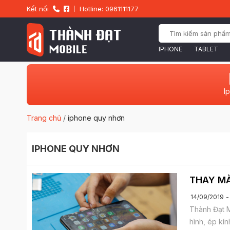
Kết nối
Hotline: 0961111177
IPHONE
TABLET
I
Trang chủ
/
iphone quy nhơn
IPHONE QUY NHƠN
THAY MÀ
14/09/2019
Thành Đạt M
hình, ép kín