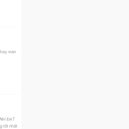
 thay màn
HÀNH ĐẠT
 tốt nhất