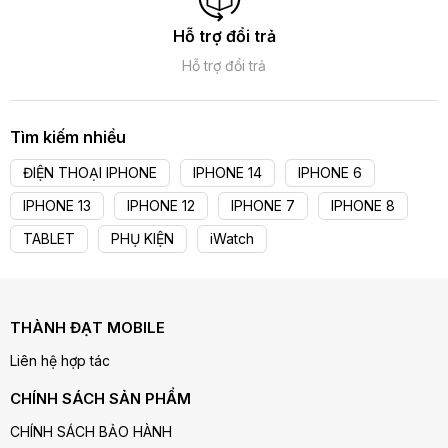
Hỗ trợ đổi trả
Hỗ trợ đổi trả
Tìm kiếm nhiều
ĐIỆN THOẠI IPHONE
IPHONE 14
IPHONE 6
IPHONE 13
IPHONE 12
IPHONE 7
IPHONE 8
TABLET
PHỤ KIỆN
iWatch
THÀNH ĐẠT MOBILE
Liên hệ hợp tác
CHÍNH SÁCH SẢN PHẨM
CHÍNH SÁCH BẢO HÀNH