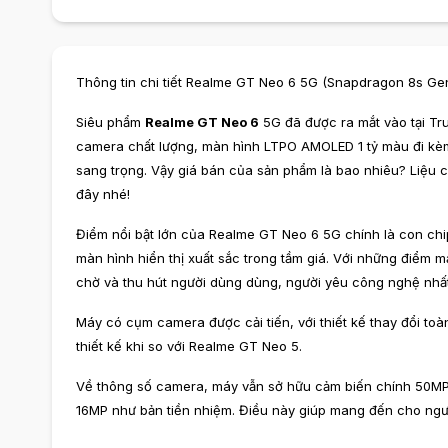
Thông tin chi tiết Realme GT Neo 6 5G (Snapdragon 8s Ge
Siêu phẩm
Realme GT Neo 6
5G đã được ra mắt vào tại T
camera chất lượng, màn hình LTPO AMOLED 1 tỷ màu đi kèm 
sang trọng. Vậy giá bán của sản phẩm là bao nhiêu? Liệu c
đây nhé!
Điểm nổi bật lớn của Realme GT Neo 6 5G chính là con ch
màn hình hiển thị xuất sắc trong tầm giá. Với những điểm mạ
chờ và thu hút người dùng dùng, người yêu công nghệ nhất
Máy có cụm camera được cải tiến, với thiết kế thay đổi to
thiết kế khi so với Realme GT Neo 5.
Về thông số camera, máy vẫn sở hữu cảm biến chính 50MP
16MP như bản tiền nhiệm. Điều này giúp mang đến cho ngư