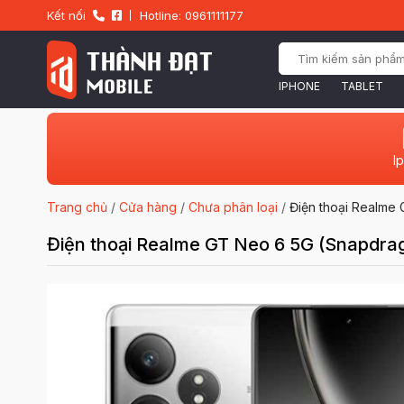
Kết nối
Hotline: 0961111177
IPHONE
TABLET
I
Trang chủ
/
Cửa hàng
/
Chưa phân loại
/
Điện thoại Realme
Điện thoại Realme GT Neo 6 5G (Snapdra