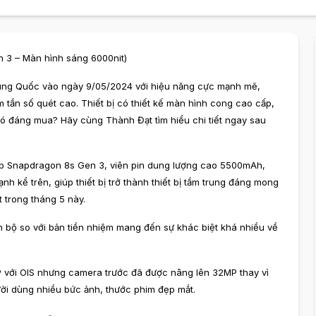
n 3 – Màn hình sáng 6000nit)
rung Quốc vào ngày 9/05/2024 với hiệu năng cực mạnh mẽ,
tần số quét cao. Thiết bị có thiết kế màn hình cong cao cấp,
ó đáng mua? Hãy cùng Thành Đạt tìm hiểu chi tiết ngay sau
ip Snapdragon 8s Gen 3, viên pin dung lượng cao 5500mAh,
nh kể trên, giúp thiết bị trở thành thiết bị tầm trung đáng mong
 trong tháng 5 này.
àn bộ so với bản tiền nhiệm mang đến sự khác biệt khá nhiều về
 với OIS nhưng camera trước đã được nâng lên 32MP thay vì
ời dùng nhiều bức ảnh, thước phim đẹp mắt.