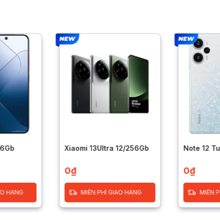
56Gb
Xiaomi 13Ultra 12/256Gb
Note 12 T
0
₫
0
₫
AO HÀNG
MIỄN PHÍ GIAO HÀNG
MIỄN P