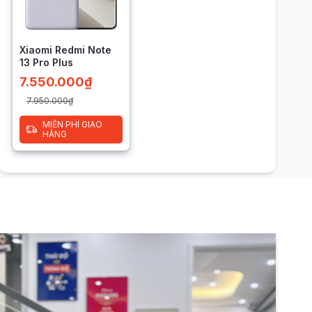
Xiaomi Redmi Note
13 Pro Plus
7.550.000
₫
7.950.000
₫
MIỄN PHÍ GIAO
HÀNG