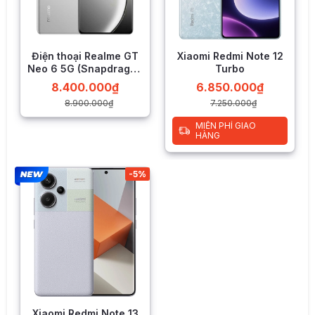
Điện thoại Realme GT
Xiaomi Redmi Note 12
Neo 6 5G (Snapdragon
Turbo
8s Gen 3)
8.400.000
₫
6.850.000
₫
8.900.000
₫
7.250.000
₫
MIỄN PHÍ GIAO
HÀNG
-5%
Snapdragon 7+ Gen 3 đạt hơn
1,42 triệu điểm AnTuTu
Đánh giá Realme GT Neo 6 SE
THành Đạt xin đưa ra phân tích để người dùng có thêm
thông tin chi tiết về Realme GT Neo 6 SE, sau khi có trải
nghiệm thực tế như sau.
Xiaomi Redmi Note 13