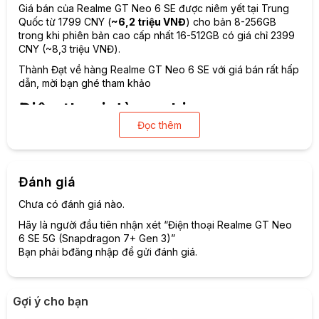
Giá bán của Realme GT Neo 6 SE được niêm yết tại Trung
Quốc từ 1799 CNY (
~6,2 triệu VNĐ
) cho bản 8-256GB
trong khi phiên bản cao cấp nhất 16-512GB có giá chỉ 2399
CNY (~8,3 triệu VNĐ).
Thành Đạt về hàng Realme GT Neo 6 SE với giá bán rất hấp
dẫn, mời bạn ghé tham khảo
Điện thoại dùng chip
Đọc thêm
Snapdragon 7+ Gen 3
Realme GT Neo 6 SE ra mắt tại một sự kiện được tổ chức tại
Trung Quốc ngày 11/04/2024. Đây là một trong những sản
Đánh giá
phẩm đầu tiên chạy chip Snapdragon 7+ Gen 3.
Snapdragon có chip cực mạnh với bài chấm điểm AnTuTu
Chưa có đánh giá nào.
Benchmark, đạt kết quả ấn tượng với 1,42 triệu điểm.
Hãy là người đầu tiên nhận xét “Điện thoại Realme GT Neo
Có thể nói, đây là con chip cạnh tranh trực tiếp với
6 SE 5G (Snapdragon 7+ Gen 3)”
Dimensity 8300 của nhà MediaTek, Snapdragon 8 Gen 2
Bạn phải
bđăng nhập
để gửi đánh giá.
của chính nhà Qualcomm. Sau đây là cùng điểm qua các sản
phẩm được trang bị Snapdragon 7+ Gen 3.
Điện thoại dùng chip Snapdragon 7+ Gen 3 gồm:
Gợi ý cho bạn