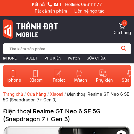
Kết nối
Hotline: 0961111177
Tất cả sản phẩm
Liên hệ hợp tác
0
Giỏ hàng
IPHONE
TABLET
PHỤ KIỆN
iWatch
SỬA CHỮA
Iphone
Xiaomi
Tablet
iWatch
Sửa c
Phụ kiện
Trang chủ
/
Cửa hàng
/
Xiaomi
/
Điện thoại Realme GT Neo 6 SE
5G (Snapdragon 7+ Gen 3)
Điện thoại Realme GT Neo 6 SE 5G
(Snapdragon 7+ Gen 3)