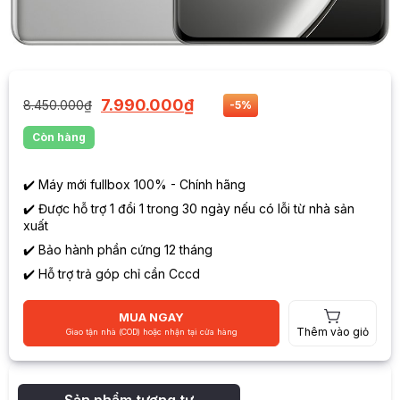
7.990.000
₫
8.450.000
₫
-5%
Còn hàng
✔️ Máy mới fullbox 100% - Chính hãng
✔️ Được hỗ trợ 1 đổi 1 trong 30 ngày nếu có lỗi từ nhà sản
xuất
✔️ Bảo hành phần cứng 12 tháng
✔️ Hỗ trợ trả góp chỉ cần Cccd
MUA NGAY
Thêm vào giỏ
Giao tận nhà (COD) hoặc nhận tại cửa hàng
Sản phẩm tương tự