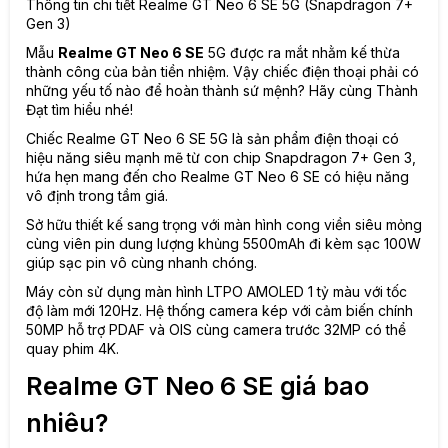
Thông tin chi tiết Realme GT Neo 6 SE 5G (Snapdragon 7+
Gen 3)
Mẫu
Realme GT Neo 6 SE
5G được ra mắt nhằm kế thừa
thành công của bản tiền nhiệm. Vậy chiếc điện thoại phải có
những yếu tố nào để hoàn thành sứ mệnh? Hãy cùng Thành
Đạt tìm hiểu nhé!
Chiếc Realme GT Neo 6 SE 5G là sản phẩm điện thoại có
hiệu năng siêu mạnh mẽ từ con chip Snapdragon 7+ Gen 3,
hứa hẹn mang đến cho Realme GT Neo 6 SE có hiệu năng
vô định trong tầm giá.
Sở hữu thiết kế sang trọng với màn hình cong viền siêu mỏng
cùng viên pin dung lượng khủng 5500mAh đi kèm sạc 100W
giúp sạc pin vô cùng nhanh chóng.
Máy còn sử dụng màn hình LTPO AMOLED 1 tỷ màu với tốc
độ làm mới 120Hz. Hệ thống camera kép với cảm biến chính
50MP hỗ trợ PDAF và OIS cùng camera trước 32MP có thể
quay phim 4K.
Realme GT Neo 6 SE giá bao
nhiêu?