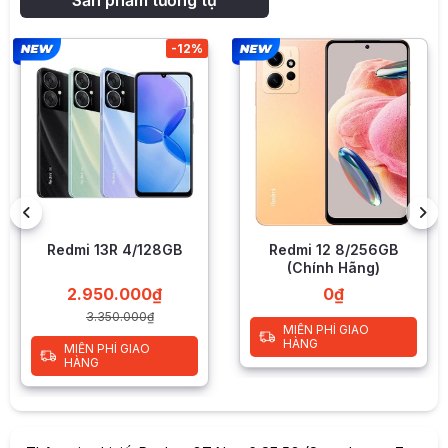
-12%
-
B
Redmi 12 8/256GB
Note 13 5G 8/128Gb
(Chính Hãng)
0
₫
4.550.000
₫
4.950.000
₫
MIỄN PHÍ GIAO
HÀNG
MIỄN PHÍ GIAO
HÀNG