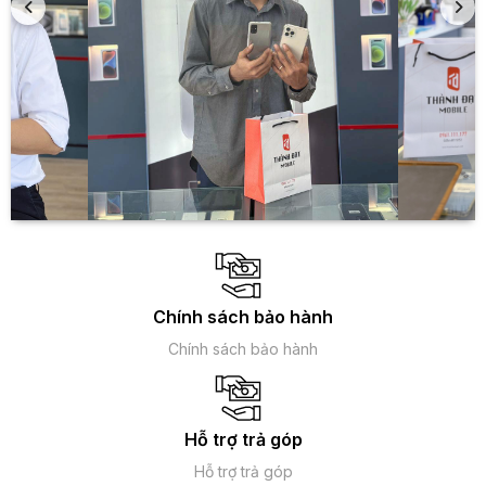
Realme GT Neo 6 SE có thiết kế cao cấp với mặt lưng và
màn hình cong
Phần cụm camera phẳng với các ống kích tách riêng tạo
nên sự tinh tế, tối giản mà vẫn rất bắt mắt. Mặt trước của
Realme GT Neo 6 SE được bao phủ bởi màn hình cong tràn
viền 2 cạnh bên sử dụng lỗ đục ở giữa cạnh trên để đặt
camera selfie. Với diện tích hiển thị lớn 111,7cm² chiếm tới
91,8% tổng thể mặt trước mang đến sự hiện đại, cao cấp và
đảm bảo trải nghiệm hình ảnh mãn nhãn cho người dùng.
Chính sách bảo hành
Chính sách bảo hành
Hỗ trợ trả góp
Hỗ trợ trả góp