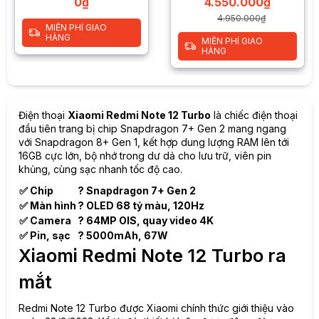
0
₫
4.550.000
₫
4.950.000
₫
MIỄN PHÍ GIAO
HÀNG
MIỄN PHÍ GIAO
HÀNG
Điện thoại
Xiaomi Redmi Note 12 Turbo
là chiếc điện thoại
đầu tiên trang bị chip Snapdragon 7+ Gen 2 mang ngang
với Snapdragon 8+ Gen 1, kết hợp dung lượng RAM lên tới
16GB cực lớn, bộ nhớ trong dư dả cho lưu trữ, viên pin
khủng, cùng sạc nhanh tốc độ cao.
✅ Chip
? Snapdragon 7+ Gen 2
✅ Màn hình
? OLED 68 tỷ màu, 120Hz
✅ Camera
? 64MP OIS, quay video 4K
✅ Pin, sạc
? 5000mAh, 67W
Xiaomi Redmi Note 12 Turbo ra
mắt
Redmi Note 12 Turbo được Xiaomi chính thức giới thiệu vào