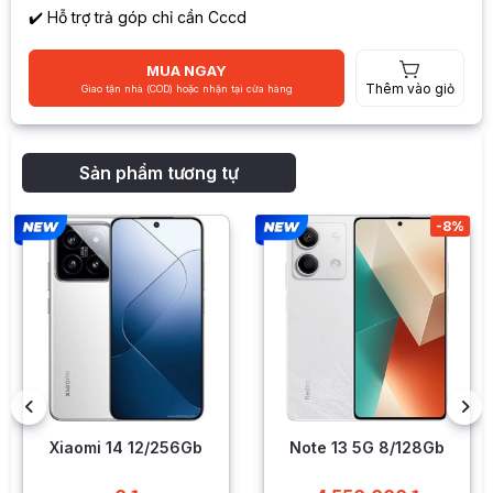
✔️ Hỗ trợ trả góp chỉ cần Cccd
MUA NGAY
Thêm vào giỏ
Giao tận nhà (COD) hoặc nhận tại cửa hàng
Sản phẩm tương tự
-8%
Note 13 5G 8/128Gb
Redmi 12 8/256GB
(Chính Hãng)