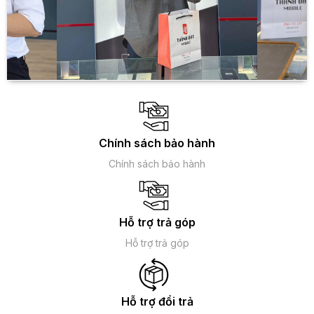
Khung nhựa PC cao cấp mang đến cảm giác chắc chắn khi
cầm nắm với độ dày chỉ 7,9mm và nặng 181g, cho bạn sự
nhẹ nhàng, dễ dàng di chuyển và sử dụng lâu dài không bị
mỏi tay. Đồng thời, sản phẩm cũng được trang bị jack tai
Chính sách bảo hành
nghe 3.5mm, cho phép người dùng thuận tiện kết nối với các
thiết bị âm thanh ngoài hoặc tai nghe độc lập. Với chất liệu
Chính sách bảo hành
nhựa PC cao cấp, sản phẩm có độ bền cao và không bị tổn
thương khi va chạm, giúp bảo vệ tốt cho thiết bị bên trong.
Hỗ trợ trả góp
Hỗ trợ trả góp
Hỗ trợ đổi trả