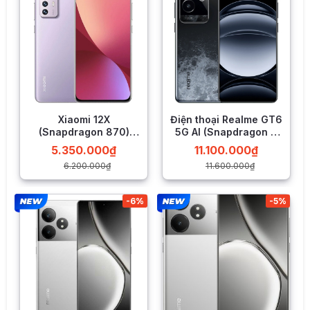
tương phản và độ sâu của màu đen, giúp hình ảnh trên màn
hình trông rõ ràng và sinh động hơn.
Độ sáng HBM đạt tới 1000nit giúp tăng cường độ sáng của
màn hình, đặc biệt khi xem ngoài trời hoặc trong những điều
kiện ánh sáng mạnh, ngay cả dưới trời nắng.
RAM 16GB, Bộ nhớ trong 1TB
Redmi Note 12 Turbo sở hữu bộ nhớ đa dạng có dung lượng
Xiaomi 12X
Điện thoại Realme GT6
tối đa với RAM là 16GB và với bộ nhớ trong lên tới 1TB.
(Snapdragon 870)
5G AI (Snapdragon 8
Xiaomi trang bị RAM chuẩn LPDDR5 và chuẩn bộ nhớ trong
LIKENEW
Gen 3)
5.350.000
₫
11.100.000
₫
UFS 3.1 mang tới tốc độ xử lý cực kỳ nhanh chóng, đa nhiệm
và lưu trữ gần như vô hạn.
6.200.000
₫
11.600.000
₫
-6%
-5%