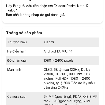
Hãy là người đầu tiên nhận xét “Xiaomi Redmi Note 12
Một trong những đặc điểm nổi bật của Snapdragon 7+ Gen
Turbo”
2 là điểm AnTuTu lên tới mốc 1 triệu điểm.
Bạn phải
bđăng nhập
để gửi đánh giá.
Thông số sản phẩm
Thương hiệu
Xiaomi
Hệ điều hành
Android 13, MIUI 14
Độ phân giải
1080 x 2400 pixels
Màn hình
OLED, 68 tỷ màu 120Hz, Dolby
Vision, HDR10+, 1000 nits 6.67
inches, Full HD+ (1080 x 2400
pixels), tỷ lệ 20:9 Tốc độ lấy mẫu
cảm ứng 240Hz
Với điểm số này, Snapdragon 7+ Gen 2 đang đứng trên một
Camera sau
64 MP (góc rộng), PDAF, OIS 8 MP
số sản phẩm chip cao cấp khác trên thị trường.
f/2.2, 120˚(góc siêu rộng) 2 MP