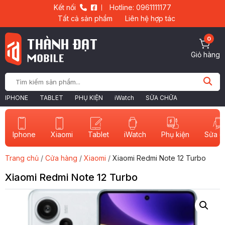
Kết nối
Hotline: 0961111177
Tất cả sản phẩm
Liên hệ hợp tác
0
Giỏ hàng
IPHONE
TABLET
PHỤ KIỆN
iWatch
SỬA CHỮA
Iphone
Xiaomi
Tablet
iWatch
Sửa c
Phụ kiện
Trang chủ
/
Cửa hàng
/
Xiaomi
/
Xiaomi Redmi Note 12 Turbo
Xiaomi Redmi Note 12 Turbo