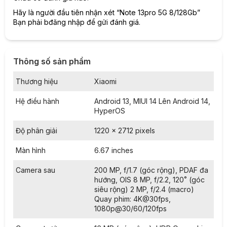
Hãy là người đầu tiên nhận xét “Note 13pro 5G 8/128Gb”
Bạn phải
bđăng nhập
để gửi đánh giá.
Thông số sản phẩm
Với thiết kế vuông vức, nhưng máy cầm cũng không cấn tay
Thương hiệu
Xiaomi
quá nhiều bởi các cạnh của máy không quá góc cạnh.
Hệ điều hành
Android 13, MIUI 14 Lên Android 14,
Màu sắc đa dạng
HyperOS
Sản phẩm Xiaomi Note 13 Pro ra mắt với 4 màu sắc bao
gồm, Đen, Xanh, Tím và Trắng cho người dùng thoải mái lựa
Độ phân giải
1220 x 2712 pixels
chọn.
Màn hình
6.67 inches
Camera sau
200 MP, f/1.7 (góc rộng), PDAF đa
hướng, OIS 8 MP, f/2.2, 120˚ (góc
siêu rộng) 2 MP, f/2.4 (macro)
Quay phim: 4K@30fps,
1080p@30/60/120fps