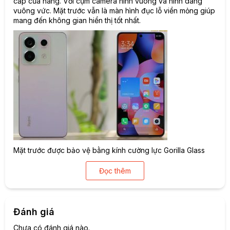
cấp của hãng. Với cụm camera hình vuông và hình dáng
vuông vức. Mặt trước vẫn là màn hình đục lỗ viền mỏng giúp
mang đến không gian hiển thị tốt nhất.
Mặt trước được bảo vệ bằng kính cường lực Gorilla Glass
Victus cao cấp. Máy vẫn có cổng điều khiển hồng ngoại,
jack tai nghe 3.5mm cùng với thống loa kép cùng cảm biến
Đọc thêm
vân tay trong màn hình thường thượng. Đây cũng là điểm
nâng cấp lớn so với thế hệ tiền nhiệm.
Đánh giá
Chưa có đánh giá nào.