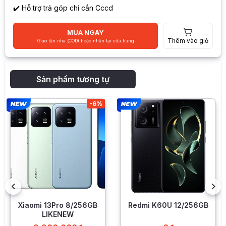
✔️ Hỗ trợ trả góp chỉ cần Cccd
MUA NGAY
Thêm vào giỏ
Giao tận nhà (COD) hoặc nhận tại cửa hàng
Sản phẩm tương tự
-6%
Xiaomi 13Pro 8/256GB
Redmi K60U 12/256GB
LIKENEW