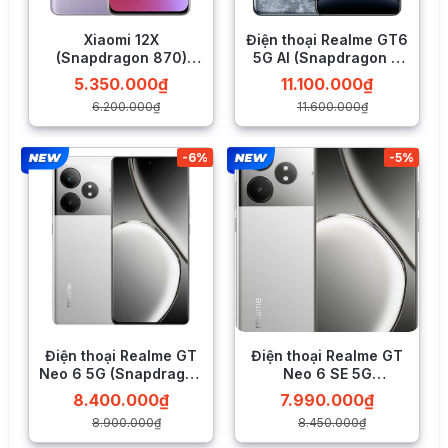
Độ sáng tối đa của tấm nền này lên tới 1800 nit gấp đôi so
với độ sáng trên màn hình của bản tiền nhiệm, cho phép
hiển thị tốt trong môi trường ánh sáng mạnh ngay cả dưới
Xiaomi 12X
Điện thoại Realme GT6
ánh nắng mặt trời.
(Snapdragon 870)
5G AI (Snapdragon 8
LIKENEW
Gen 3)
5.350.000
₫
11.100.000
₫
6.200.000
₫
11.600.000
₫
-6%
-5%
Điện thoại Realme GT
Điện thoại Realme GT
Neo 6 5G (Snapdragon
Neo 6 SE 5G
8s Gen 3)
(Snapdragon 7+ Gen
8.400.000
₫
7.990.000
₫
Với kích 6,67 inch đi kèm độ phân giải 1.5K (1220 x 2712
3)
pixel) cho tỷ lệ 20:9 quen thuộc mang lại không gian rộng
8.900.000
₫
8.450.000
₫
rãi cho nội dung theo chiều dọc, tái tạo hình ảnh sắc nét, nội