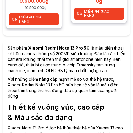
0
₫
9.900.000
₫
10.500.000
₫
MIỄN PHÍ GIAO
HÀNG
MIỄN PHÍ GIAO
HÀNG
Sản phẩm
Xiaomi Redmi Note 13 Pro 5G
là mẫu điện thoại
sở hữu camera thông số 200MP siêu khủng. Đây là cảm biến
camera khủng nhất trên thế giới smartphone hiện nay. Bên
cạnh đó, thiết bị được trang bị chip Dimensity tầm trung
mạnh mẽ, màn hình OLED 68 tỷ màu chất lượng cao.
Với những điểm nâng cấp mạnh mẽ so với thế hệ trước,
Xiaomi Redmi Note 13 Pro 5G hứa hẹn sẽ vẫn là mẫu điện
thoại tầm trung thu hút đông đảo sự quan tâm của người
dùng.
Thiết kế vuông vức, cao cấp
& Màu sắc đa dạng
Xiaomi Note 13 Pro được kế thừa thiết kế của Xiaomi 13 cao