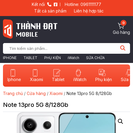
Kết nối
Hotline: 0961111177
Tất cả sản phẩm
Liên hệ hợp tác
0
Giỏ hàng
IPHONE
TABLET
PHỤ KIỆN
iWatch
SỬA CHỮA
Iphone
Xiaomi
Tablet
iWatch
Sửa c
Phụ kiện
Trang chủ
/
Cửa hàng
/
Xiaomi
/
Note 13pro 5G 8/128Gb
Note 13pro 5G 8/128Gb