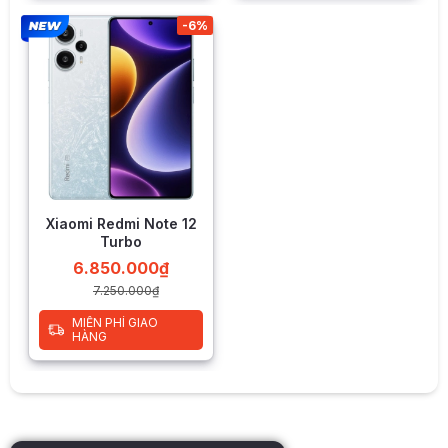
dung rõ ràng với mật độ điểm ảnh lên tới 446 ppi.
-6%
Camera 200MP cực khủng, quay phim 4K
Xiaomi Note 13 Pro có thiết lập 3 camera sau với camera
chính 200MP (góc rộng) có PDAF và OIS, mang đến khả
năng chụp ảnh rất sắc nét và ổn định ngay cả trong điều
kiện ánh sáng thấp. Camera góc siêu rộng 8 MP với f/2.2
cho phép bắt góc rộng 120˚, hỗ trợ việc chụp ảnh toàn cảnh
hoặc chụp ảnh hội đồng nhiều người. Camera macro 2MP
f/2.4 cho phép tạo ra các bức ảnh cận cảnh với chi tiết sắc
nét, rõ ràng.
Xiaomi Redmi Note 12
Danh sách 5 điện thoại có Camera chính 200MP:
Turbo
Xiaomi Note 13 Pro
200MP OIS
6.850.000
₫
Xiaomi Note 13 Pro Plus
200MP OIS
7.250.000
₫
Redmi Note 12 Pro+
200MP OIS
MIỄN PHÍ GIAO
Realme 11 Pro Plus
200MP OIS
HÀNG
Samsung Galaxy S23 Ultra
200MP OIS