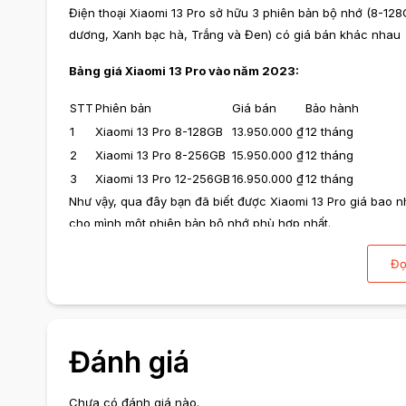
Điện thoại Xiaomi 13 Pro sở hữu 3 phiên bản bộ nhớ (8-1
dương, Xanh bạc hà, Trắng và Đen) có giá bán khác nhau
Bảng giá Xiaomi 13 Pro vào năm 2023:
STT
Phiên bản
Giá bán
Bảo hành
1
Xiaomi 13 Pro 8-128GB
13.950.000 ₫
12 tháng
2
Xiaomi 13 Pro 8-256GB
15.950.000 ₫
12 tháng
3
Xiaomi 13 Pro 12-256GB
16.950.000 ₫
12 tháng
Như vậy, qua đây bạn đã biết được Xiaomi 13 Pro giá bao n
cho mình một phiên bản bộ nhớ phù hợp nhất.
Điện thoại dùng chip S
Đọ
Xiaomi 13 Pro được trình làng đầu tiên tại quê nhà Trung Q
lâu gã khổng lồ công nghệ Trung Quốc đã công bố ra mắt m
Đánh giá
26/2/2023.
Mẫu Xiaomi 13 Pro được Xiaomi trang bị bên trong bộ xử l
Chưa có đánh giá nào.