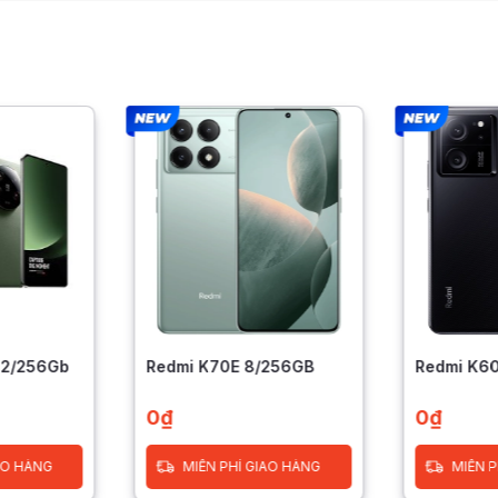
 12/256Gb
Redmi K70E 8/256GB
Redmi K6
0
₫
0
₫
AO HÀNG
MIỄN PHÍ GIAO HÀNG
MIỄN P