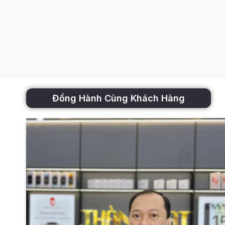
Đánh giá Xiaomi 13 Pro
Sở hữu thiết kế bo tròn ở các góc, cạnh chiếc điện thoại 
camera Leica đỉnh cao, chip Snapdragon 8 Gen 2 cùng sạc
Thiết kế sang trọng, đẳng 
Đồng Hành Cùng Khách Hàng
Chiếc flagship mới của Xiaomi sở hữu thiết kế bo tròn các
bên tạo nên vẻ đối xứng tinh tế. Mặt được hoàn thiện từ kí
cấp của thiết bị.