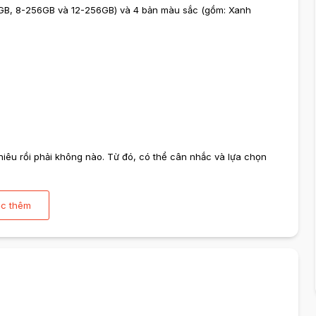
28GB, 8-256GB và 12-256GB) và 4 bản màu sắc (gồm: Xanh
hiêu rồi phải không nào. Từ đó, có thể cân nhắc và lựa chọn
napdragon 8 Gen 2
c thêm
uốc cùng với biến thể Xiaomi 13 vào ngày 11/12/2022. Sau đó, ít
ẫu điện thoại này tại thị trường toàn cầu chính xác vào ngày
ý Snapdragon 8 Gen 2 cao cấp mạnh nhất, mới nhất của