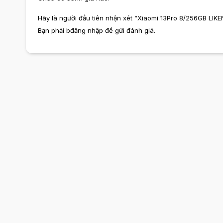
Qualcomm ở thời điểm ra mắt. Cùng với đó, còn có nhiều s
Hãy là người đầu tiên nhận xét “Xiaomi 13Pro 8/256GB LIK
Điện thoại dùng chip Snapdragon 8 Gen 2:
Bạn phải
bđăng nhập
để gửi đánh giá.
Tiêu chí
Xiaomi 13 Pro
Vivo iQOO Ne
Chipset
Snapdragon 8 Gen 2
Snapdragon 
LTPO AMOLED, 1 tỷ màu, 120Hz
LTPO AMOLED,
Màn hình
6.73 inch, 2K
6.78 inch, 1.5
1200 nit (HBM)
1400 nit (HBM
50.3MP (góc rộng)
50MP (tele)
50MP (góc rộ
Camera sau
50 MP (góc siêu rộng)
8 MP (góc siê
Ống kính Leica
Quay phim: 8
Quay phim: 8K, 4K
32MP (góc rộng)
16MP (góc rộ
Camera trước
Quay phim: 1080p
Quay phim: 1
Phần mềm
Android 14, HyperOS
Android 14, O
Pin 4820 mAh
Pin, sạc
Pin 5160 mAh
Sạc nhanh 120W