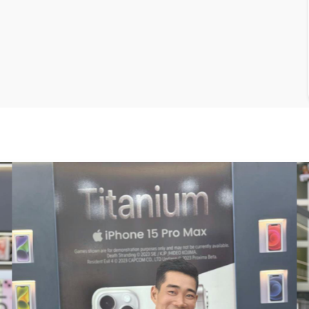
Xiaomi cao cấp mới này có màn hình cong tràn viền siêu mỏng,
 nhanh 120W. Hãy cùng theo dõi chi tiết phần sau đây:
cấp & Màu sắc thanh lịch
 cạnh, các góc màn hình và kính lưng được vuốt tròn về 2 cạnh
nh cường lực cao cấp kết hợp với khung kim loại tạo nên vẻ đẳng