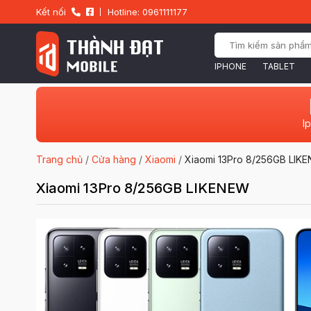
Kết nối
Hotline: 0961111177
IPHONE
TABLET
I
Trang chủ
/
Cửa hàng
/
Xiaomi
/
Xiaomi 13Pro 8/256GB LIK
Xiaomi 13Pro 8/256GB LIKENEW