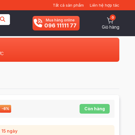
Tất cả sản phẩm
Liên hệ hợp tác
0
Mua hàng online
096 11111 77
Giỏ hàng
ỨC
Còn hàng
-6%
g 15 ngày