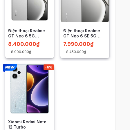
Điện thoại Realme
Điện thoại Realme
GT Neo 6 5G
GT Neo 6 SE 5G
(Snapdragon 8s Gen
(Snapdragon 7+ Gen
8.400.000
₫
7.990.000
₫
3)
3)
8.900.000
₫
8.450.000
₫
-6%
Xiaomi Redmi Note
12 Turbo