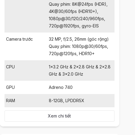
Quay phim: 8K@24fps (HDR),
4K@30/60fps (HDR10+),
1080p@30/120/240/960fps,
720p@1920fps, gyro-EIS
Camera trước
32 MP, f/2.5, 26mm (góc rộng)
Quay phim: 1080p@30/60fps,
720p@120fps, HDR10+
CPU
1x3.2 GHz & 2x2.8 GHz & 2x2.8
GHz & 3x2.0 GHz
GPU
Adreno 740
RAM
8-12GB, LPDDR5X
Xem chi tiết