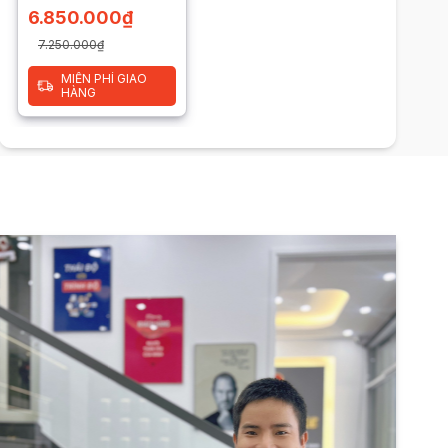
6.850.000
₫
7.250.000
₫
MIỄN PHÍ GIAO
HÀNG