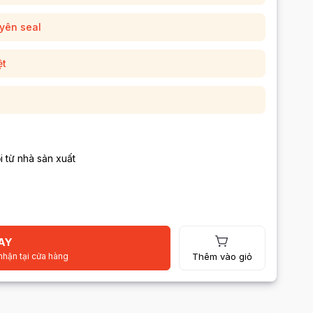
uyên seal
ệt
i từ nhà sản xuất
AY
nhận tại cửa hàng
Thêm vào giỏ