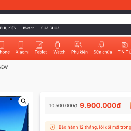
PHỤ KIỆN
iWatch
SỬA CHỮA
phone
Xiaomi
Tablet
iWatch
Sửa chữa
TIN T
Phụ kiện
ENEW
9.900.000
₫
10.500.000
₫
Bảo hành 12 tháng, lỗi đổi mới tron