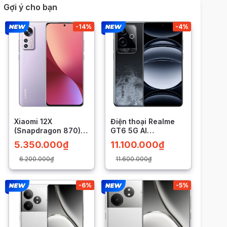
Gợi ý cho bạn
-14%
-4%
Xiaomi 12X
Điện thoại Realme
(Snapdragon 870)
GT6 5G AI
LIKENEW
(Snapdragon 8 Gen
5.350.000
₫
11.100.000
₫
3)
6.200.000
₫
11.600.000
₫
-6%
-5%