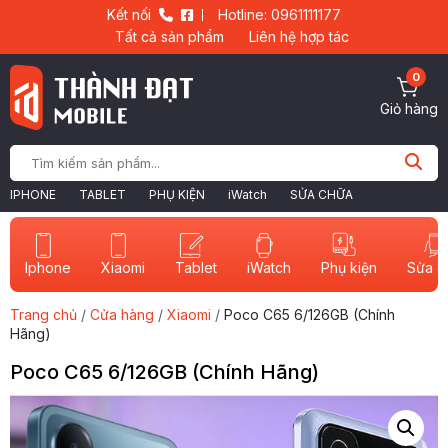
Kết nối
Hotline: 0961111177
Tất cả sản phẩm
Liên hệ hợp tác
0
Giỏ hàng
IPHONE
TABLET
PHỤ KIỆN
iWatch
SỬA CHỮA
Iphone
Xiaomi
Tablet
iWatch
Sửa c
Phụ kiện
Trang chủ
/
Cửa hàng
/
Xiaomi
/
Poco C65 6/126GB (Chính
Hãng)
Poco C65 6/126GB (Chính Hãng)