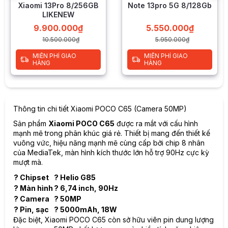
Xiaomi 13Pro 8/256GB
Note 13pro 5G 8/128Gb
LIKENEW
9.900.000
₫
5.550.000
₫
10.500.000
₫
5.950.000
₫
MIỄN PHÍ GIAO
MIỄN PHÍ GIAO
HÀNG
HÀNG
Thông tin chi tiết Xiaomi POCO C65 (Camera 50MP)
Sản phẩm
Xiaomi POCO C65
được ra mắt với cấu hình
mạnh mẽ trong phân khúc giá rẻ. Thiết bị mang đến thiết kế
vuông vức, hiệu năng mạnh mẽ cùng cấp bởi chip 8 nhân
của MediaTek, màn hình kích thước lớn hỗ trợ 90Hz cực kỳ
mượt mà.
? Chipset
? Helio G85
? Màn hình
? 6,74 inch, 90Hz
? Camera
? 50MP
? Pin, sạc
? 5000mAh, 18W
Đặc biệt,
Xiaomi POCO C65
còn sở hữu viên pin dung lượng