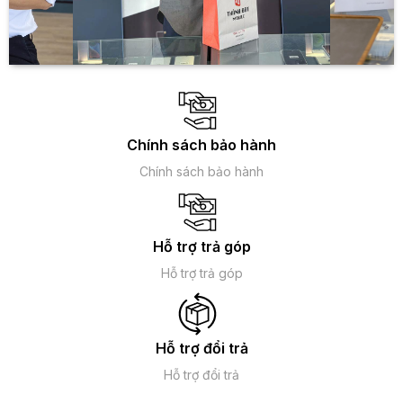
trang bị cổng sạc microUSB 2.0 lạc hậu thì C65 đã có cổng
sạc Type-C hiện đại rất phổ biến hiện nay.
Dung lượng Xiaomi POCO C65:
6-128GB, 8-256GB
Xiaomi POCO C65 đã ra mắt với 2 phiên bản bộ nhớ: 6-
Chính sách bảo hành
128GB và 8-256GB.
Chính sách bảo hành
Xiaomi POCO C65 6-128GB:
có bộ nhớ trong đủ đáp ứng
mọi nhu cầu sử dụng và lưu trữ của người dùng. RAM 6GB
đủ giúp thiết bị chạy mượt mà mọi ứng dụng và khả năng
chạy đa nhiệm cũng rất tốt.
Hỗ trợ trả góp
Hỗ trợ trả góp
Hỗ trợ đổi trả
Hỗ trợ đổi trả