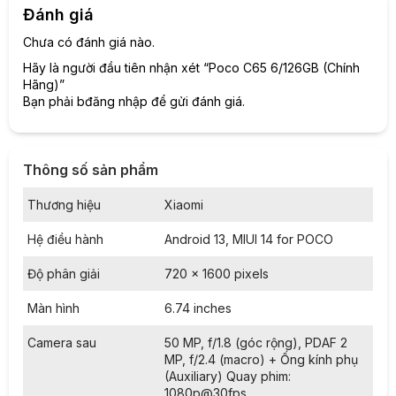
STT
Phiên bản
Giá bán
Bảo hành
Đánh giá
1
Xiaomi POCO C65 6-128GB
2.680.000 ₫
12 tháng
Chưa có đánh giá nào.
2
Xiaomi POCO C65 8-256GB
3.180.000 ₫
12 tháng
Bạn có thể tham khảo thêm các sản phẩm điện thoại Redmi
Hãy là người đầu tiên nhận xét “Poco C65 6/126GB (Chính
đang được bán chạy nhất năm 2023, có giá bán hấp dẫn tại
Hãng)”
MobileCity như sau.
Bạn phải
bđăng nhập
để gửi đánh giá.
Bảng giá
điện thoại Redmi
Note 12 Series mới nhất
2023:
Bảo
Thông số sản phẩm
STT
Tên sản phẩm
Giá bán
hành
1
Xiaomi POCO C65
12 tháng
Thương hiệu
Xiaomi
2.550.000
2
Xiaomi Redmi Note 12R
12 tháng
₫
Hệ điều hành
Android 13, MIUI 14 for POCO
3.450.000
3
Xiaomi Redmi Note 12
12 tháng
₫
Độ phân giải
720 x 1600 pixels
3.350.000
4
Xiaomi Redmi Note 12 4G
DGW
18 tháng
Màn hình
6.74 inches
₫
3.750.000
5
Xiaomi Redmi Note 12 Pro
12 tháng
Camera sau
50 MP, f/1.8 (góc rộng), PDAF 2
₫
MP, f/2.4 (macro) + Ống kính phụ
Xiaomi Redmi Note 12 Pro Speed
4.250.000
6
12 tháng
(Auxiliary) Quay phim:
Edition
₫
1080p@30fps