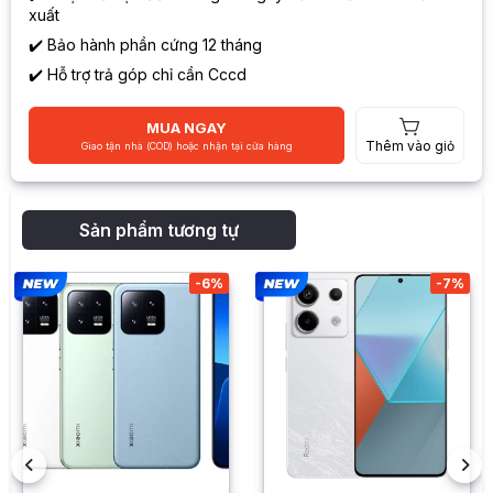
xuất
✔️ Bảo hành phần cứng 12 tháng
✔️ Hỗ trợ trả góp chỉ cần Cccd
MUA NGAY
Thêm vào giỏ
Giao tận nhà (COD) hoặc nhận tại cửa hàng
Sản phẩm tương tự
-6%
-7%