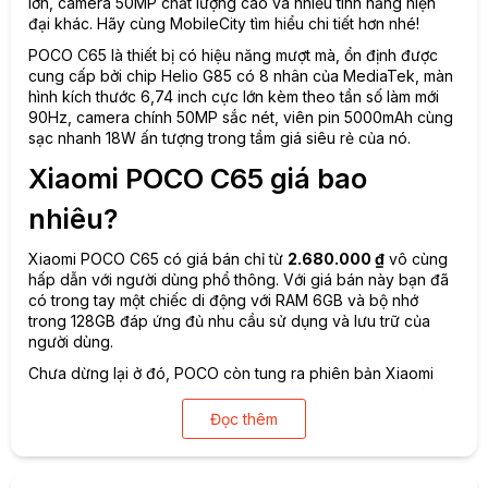
lớn, camera 50MP chất lượng cao và nhiều tính năng hiện
đại khác. Hãy cùng MobileCity tìm hiểu chi tiết hơn nhé!
POCO C65 là thiết bị có hiệu năng mượt mà, ổn định được
cung cấp bởi chip Helio G85 có 8 nhân của MediaTek, màn
hình kích thước 6,74 inch cực lớn kèm theo tần số làm mới
90Hz, camera chính 50MP sắc nét, viên pin 5000mAh cùng
sạc nhanh 18W ấn tượng trong tầm giá siêu rẻ của nó.
Xiaomi POCO C65 giá bao
nhiêu?
Xiaomi POCO C65 có giá bán chỉ từ
2.680.000 ₫
vô cùng
hấp dẫn với người dùng phổ thông. Với giá bán này bạn đã
có trong tay một chiếc di động với RAM 6GB và bộ nhớ
trong 128GB đáp ứng đủ nhu cầu sử dụng và lưu trữ của
người dùng.
Chưa dừng lại ở đó, POCO còn tung ra phiên bản Xiaomi
POCO C65 8-256GB có giá bán chỉ
3.180.000 ₫
, quả là một
món hời, bởi trong tầm giá này các sản phẩm của nhiều hãng
Đọc thêm
khác chỉ có RAM 4GB cao lắm là 6GB mà thôi.
Bảng giá Xiaomi POCO C65 mới nhất 2023: