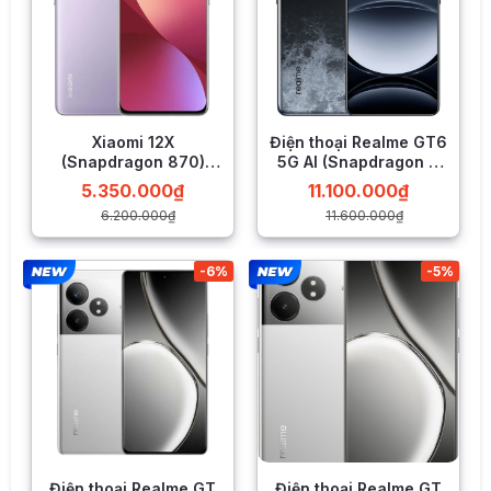
Xiaomi 12X
Điện thoại Realme GT6
(Snapdragon 870)
5G AI (Snapdragon 8
LIKENEW
Gen 3)
5.350.000
₫
11.100.000
₫
6.200.000
₫
11.600.000
₫
Điểm nâng cấp chính là, màn hình C65 được trang bị tần số
-6%
-5%
quét 90Hz và kích thước màn hình 6,74 inch vượt trội hơn so
với kích thước 6,71 inch và tần số quét cơ bản 60Hz của thế
hệ tiền nhiệm.
Tăng dung lượng bộ nhớ
Với POCO C55, người có thể sẽ bị tù tùng vì bộ nhớ 4GB
RAM và 64GB bộ nhớ trong, nhưng đến thế hệ C65 thì điều
này đã không còn. Bởi nhà sản xuất đã trang bị cho POCO
C65 RAM 6GB và 8GB cùng bộ nhớ trong tối thiểu đã là
128GB.
Điện thoại Realme GT
Điện thoại Realme GT