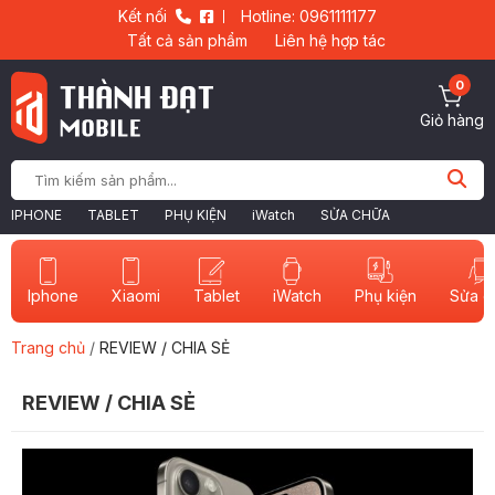
Kết nối
Hotline: 0961111177
Tất cả sản phẩm
Liên hệ hợp tác
0
Giỏ hàng
IPHONE
TABLET
PHỤ KIỆN
iWatch
SỬA CHỮA
Iphone
Xiaomi
Tablet
iWatch
Sửa c
Phụ kiện
Trang chủ
/
REVIEW / CHIA SẺ
REVIEW / CHIA SẺ