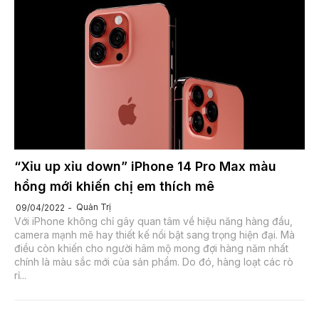
“Xỉu up xỉu down” iPhone 14 Pro Max màu
hồng mới khiến chị em thích mê
Quản Trị
09/04/2022
Với iPhone không chỉ gây quan tâm về hiệu năng hàng đầu,
camera mạnh mẽ hay thiết kế nổi bật sang trọng hiện đại. Mà
điều còn khiến cho người hâm mộ mong đợi hàng năm nhất
chính là màu sắc mới của sản phẩm. Do đó, hàng loạt các rò
rỉ...