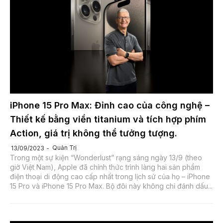
iPhone 15 Pro Max: Đỉnh cao của công nghệ –
Thiết kế bằng viền titanium và tích hợp phím
Action, giá trị không thể tưởng tượng.
Quản Trị
13/09/2023
Trong một sự kiện “Wonderlust” rạng sáng ngày 13/9 (theo
giờ Việt Nam), Apple đã chính thức trình làng hai sản phẩm
điện thoại di động cao cấp nhất trong lịch sử của họ – iPhone
15 Pro và iPhone 15 Pro Max. Bộ đôi này không chỉ đánh dấu...